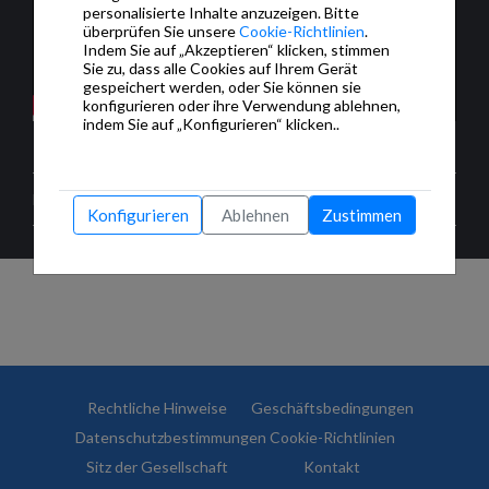
personalisierte Inhalte anzuzeigen. Bitte
überprüfen Sie unsere
Cookie-Richtlinien
.
Indem Sie auf „Akzeptieren“ klicken, stimmen
Sie zu, dass alle Cookies auf Ihrem Gerät
gespeichert werden, oder Sie können sie
konfigurieren oder ihre Verwendung ablehnen,
indem Sie auf „Konfigurieren“ klicken..
KOMMENTARE
Bitte
melden Sie sich an
, um uns Ihren Nachricht zu senden
Konfigurieren
Ablehnen
Zustimmen
Rechtliche Hinweise
Geschäftsbedingungen
Datenschutzbestimmungen
Cookie-Richtlinien
Sitz der Gesellschaft
Kontakt