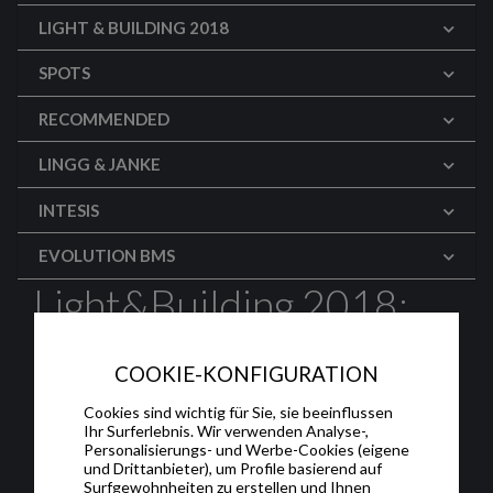
LIGHT & BUILDING 2018
SPOTS
RECOMMENDED
LINGG & JANKE
INTESIS
EVOLUTION BMS
Light&Building 2018:
MDT (english)
COOKIE-KONFIGURATION
MDT introduced many news at Light &
Cookies sind wichtig für Sie, sie beeinflussen
Building this year such as new Smart Glass
Ihr Surferlebnis. Wir verwenden Analyse-,
push-buttons, KNX Secure range, DALI
Personalisierungs- und Werbe-Cookies (eigene
und Drittanbieter), um Profile basierend auf
gateways, sensors, dimmers and actuators.
Surfgewohnheiten zu erstellen und Ihnen