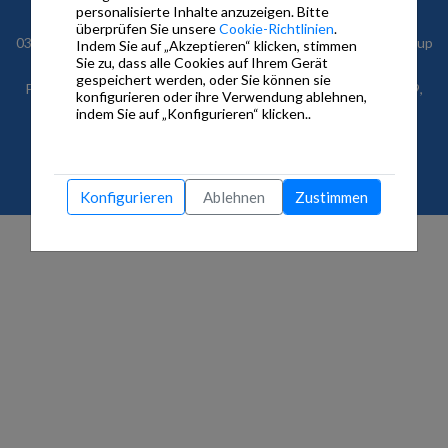
personalisierte Inhalte anzuzeigen. Bitte
Futurasmus, S.L. (B53540464) – C/ Nit 1, bloque 7, local 1 – ES-
überprüfen Sie unsere
Cookie-Richtlinien
.
03110 Mutxamel, Alacant/Alicante
Futurasmus GmbH KNX Group
Indem Sie auf „Akzeptieren“ klicken, stimmen
Sie zu, dass alle Cookies auf Ihrem Gerät
(DE267648505) – Audifaxstraße 7 – DE-78315 Radolfzell
gespeichert werden, oder Sie können sie
Futurasmus KNX Test Lab, S.L. (B54374491) - C/ Nit 1, bloque 9,
konfigurieren oder ihre Verwendung ablehnen,
local 2 – ES-03110 Mutxamel, Alacant/Alicante
indem Sie auf „Konfigurieren“ klicken..
© 2026 Futurasmus, S.L. Alle Rechte vorbehalten.
Konfigurieren
Ablehnen
Zustimmen