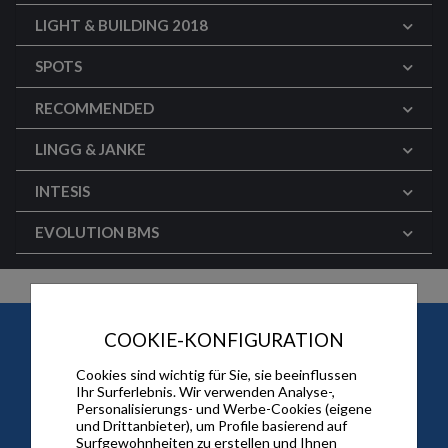
LIGHT & BUILDING 2018
SPOTS
RECOMMENDED
LINGG & JANKE
INTESIS
EVOLUTION BMS
COOKIE-KONFIGURATION
Rechtliche Hinweise
Geschäftsbedingungen
Datenschutzbestimmungen
Cookie-Richtlinien
Cookies sind wichtig für Sie, sie beeinflussen
Ihr Surferlebnis. Wir verwenden Analyse-,
Sitz der Gesellschaft
Kontakt
Personalisierungs- und Werbe-Cookies (eigene
Impressum
Über uns
und Drittanbieter), um Profile basierend auf
Surfgewohnheiten zu erstellen und Ihnen