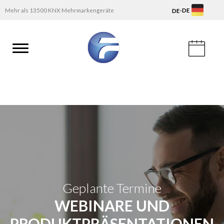
-
Mehr als 13500 KNX Mehrmarkengeräte
DE
DE
Geplante Termine
WEBINARE UND
PRODUKTPRÄSENTATIONEN