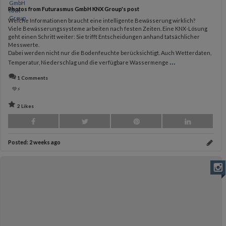
Photos from Futurasmus GmbH KNX Group's post
Welche Informationen braucht eine intelligente Bewässerung wirklich?
Viele Bewässerungssysteme arbeiten nach festen Zeiten. Eine KNX-Lösung
geht einen Schritt weiter: Sie trifft Entscheidungen anhand tatsächlicher
Messwerte.
Dabei werden nicht nur die Bodenfeuchte berücksichtigt. Auch Wetterdaten,
...
Temperatur, Niederschlag und die verfügbare Wassermenge
1 Comments
💚⚡️
2 Likes
Posted:
2 weeks ago