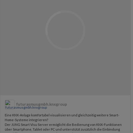
futurasmusgmbh.knxgroup
Eine KNX-Anlage komfortabel visualisieren und gleichzeitig weitere Smart-
Home-Systeme integrieren?
Der JUNG Smart Visu Server ermöglicht die Bedienung von KNX-Funktionen
über Smartphone, Tablet oder PC und unterstützt zusätzlich die Einbindung