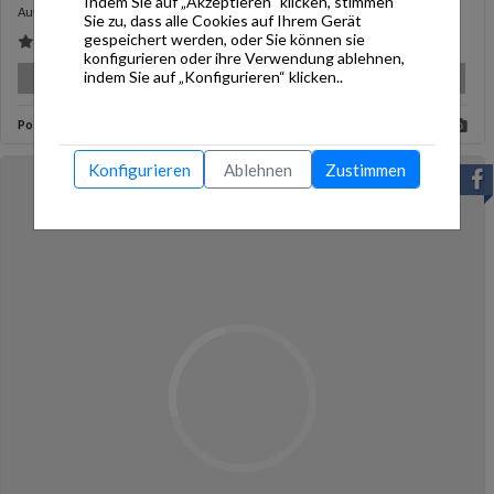
Indem Sie auf „Akzeptieren“ klicken, stimmen
...
Automatische Schutzfunktionen, flexible ETS-Parametrierung
Sie zu, dass alle Cookies auf Ihrem Gerät
gespeichert werden, oder Sie können sie
9 Likes
konfigurieren oder ihre Verwendung ablehnen,
indem Sie auf „Konfigurieren“ klicken..
Posted:
Last month
Konfigurieren
Ablehnen
Zustimmen