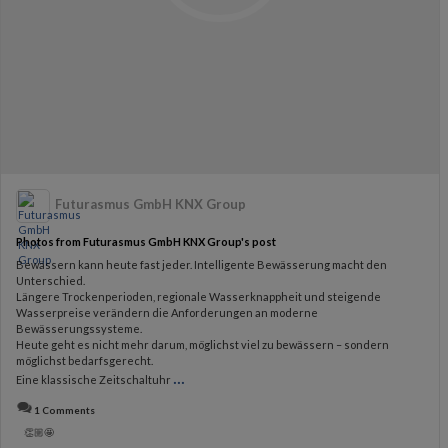
Futurasmus GmbH KNX Group
Photos from Futurasmus GmbH KNX Group's post
Bewässern kann heute fast jeder. Intelligente Bewässerung macht den
Unterschied.
Längere Trockenperioden, regionale Wasserknappheit und steigende
Wasserpreise verändern die Anforderungen an moderne
Bewässerungssysteme.
Heute geht es nicht mehr darum, möglichst viel zu bewässern – sondern
möglichst bedarfsgerecht.
...
Eine klassische Zeitschaltuhr
1 Comments
👏🏼🤩