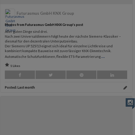
Futurasmus GmbH KNX Group
Photos from Futurasmus GmbH KNX Group's post
Aller guten Dinge sind drei.
Nach zwei Universaldimmern folgt heute der nächste Siemens-Klassiker –
diesmal für den dezentralen Unterputzeinbau.
Der Siemens UP 525/13 eignet sich ideal für einzelne Lichtkreise und
kombiniert kompakte Bauweise mit zuverlässiger KNX-Dimmtechnik.
...
Automatische Schutzfunktionen, flexible ETS-Parametrierung
1 Likes
Posted:
Last month