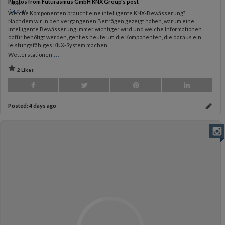
Photos from Futurasmus GmbH KNX Group's post
Welche Komponenten braucht eine intelligente KNX-Bewässerung?
Nachdem wir in den vergangenen Beiträgen gezeigt haben, warum eine
intelligente Bewässerung immer wichtiger wird und welche Informationen
dafür benötigt werden, geht es heute um die Komponenten, die daraus ein
leistungsfähiges KNX-System machen.
...
Wetterstationen
2 Likes
Posted:
4 days ago