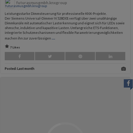
futurasmusgmbh.knxgroup
Leistungsstarke Dimmsteuerung für professionelle KNX-Projekte.
Der Siemens Universal-Dimmer N 528D01 verfügt über zwei unabhängige
Dimmkanäle mit automatischer Lasterkennung und eignet sich für LEDs sowie
ohmsche, induktive und kapazitive Lasten. Umfangreiche ETS-Funktionen,
integrierte Schutzmechanismen und flexible Parametrierungsmöglichkeiten
...
machen ihn zur zuverlässigen
7 Likes
Posted:
Last month