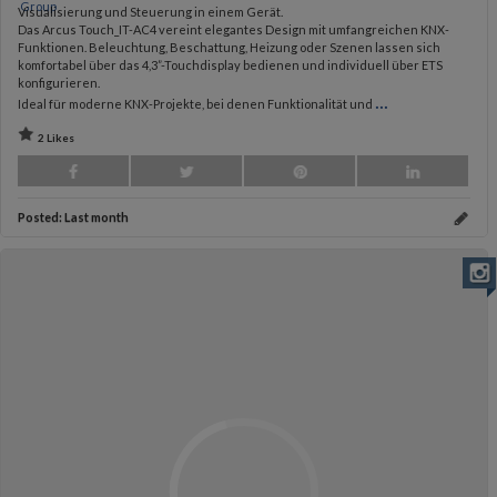
Visualisierung und Steuerung in einem Gerät.
Das Arcus Touch_IT-AC4 vereint elegantes Design mit umfangreichen KNX-
Funktionen. Beleuchtung, Beschattung, Heizung oder Szenen lassen sich
komfortabel über das 4,3”-Touchdisplay bedienen und individuell über ETS
konfigurieren.
...
Ideal für moderne KNX-Projekte, bei denen Funktionalität und
2 Likes
Posted:
Last month