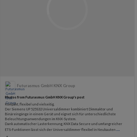
Futurasmus GmbH KNX Group
Photos from Futurasmus GmbH KNX Group's post
Kompakt, flexibel und vielseitig.
Der Siemens UP 525S32 Universaldimmer kombiniert Dimmaktor und
Binäreingänge in einem Gerät und eignet sich für unterschiedlichste
Beleuchtungsanwendungen im KNX-System.
Dank automatischer Lasterkennung, KNX Data Secure und umfangreicher
...
ETS-Funktionen lässt sich der Universaldimmer flexibel in Neubauten