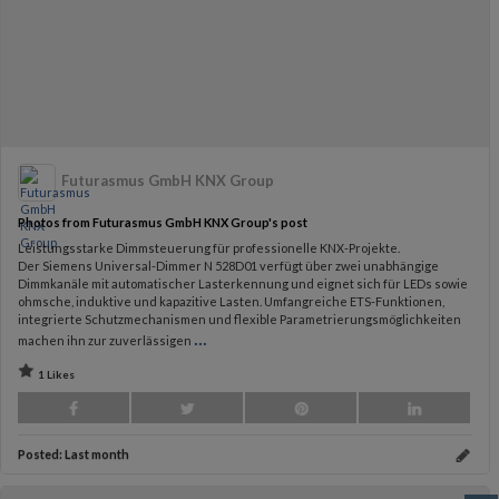
Futurasmus GmbH KNX Group
Photos from Futurasmus GmbH KNX Group's post
Leistungsstarke Dimmsteuerung für professionelle KNX-Projekte.
Der Siemens Universal-Dimmer N 528D01 verfügt über zwei unabhängige
Dimmkanäle mit automatischer Lasterkennung und eignet sich für LEDs sowie
ohmsche, induktive und kapazitive Lasten. Umfangreiche ETS-Funktionen,
integrierte Schutzmechanismen und flexible Parametrierungsmöglichkeiten
...
machen ihn zur zuverlässigen
1 Likes
Posted:
Last month