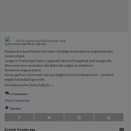
futurasmusgmbh.knxgroup
Bewässern kann heute fast jeder. Intelligente Bewässerung macht den
Unterschied.
Längere Trockenperioden, regionale Wasserknappheit und steigende
Wasserpreise verändern die Anforderungen an moderne
Bewässerungssysteme.
Heute geht es nicht mehr darum, möglichst viel zu bewässern – sondern
möglichst bedarfsgerecht.
...
Eine klassische Zeitschaltuhr
1 Comments
Show Comments
18 Likes
Posted:
3 weeks ago