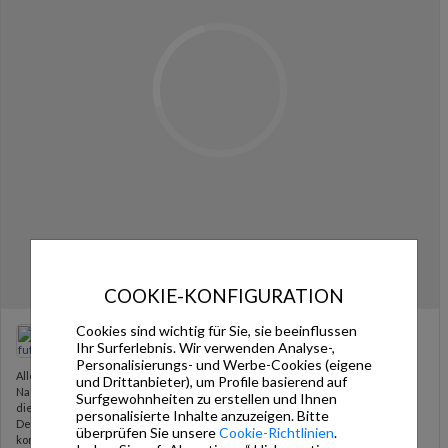
COOKIE-KONFIGURATION
Cookies sind wichtig für Sie, sie beeinflussen
futurasmusgmbh.knxgroup
Ihr Surferlebnis. Wir verwenden Analyse-,
Personalisierungs- und Werbe-Cookies (eigene
Aller guten Dinge sind drei.
und Drittanbieter), um Profile basierend auf
Nach zwei Universaldimmern folgt heute der nächste Siemens-Klassiker –
Surfgewohnheiten zu erstellen und Ihnen
diesmal für den dezentralen Unterputzeinbau.
personalisierte Inhalte anzuzeigen. Bitte
Der Siemens UP 525/13 eignet sich ideal für einzelne Lichtkreise und
überprüfen Sie unsere
Cookie-Richtlinien
.
kombiniert kompakte Bauweise mit zuverlässiger KNX-Dimmtechnik.