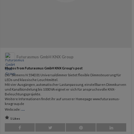
Futurasmus GmbH KNX Group
Photos from Futurasmus GmbH KNX Group's post
Der Siemens N 554D31 Universaldimmer bietet flexible Dimmsteuerung für
LEDs und klassische Leuchtmittel.
Mit vier Ausgängen, automatischer Lastanpassung, einstellbaren Dimmkurven
und Kanalbündelung bis 1000 VA eignet er sich für anspruchsvolle KNX-
Beleuchtungsprojekte.
Weitere Informationen findet ihr auf unserer Homepage www.futurasmus-
knxgroup.de
...
Webcode:
1 Likes