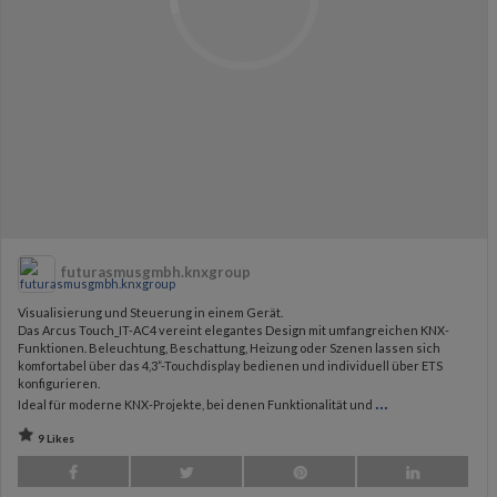
futurasmusgmbh.knxgroup
Visualisierung und Steuerung in einem Gerät.
Das Arcus Touch_IT-AC4 vereint elegantes Design mit umfangreichen KNX-
Funktionen. Beleuchtung, Beschattung, Heizung oder Szenen lassen sich
komfortabel über das 4,3”-Touchdisplay bedienen und individuell über ETS
konfigurieren.
...
Ideal für moderne KNX-Projekte, bei denen Funktionalität und
9 Likes