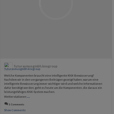
futurasmusgmbh.knxgroup
Welche Komponenten braucht eine intelligente KNX-Bewässerung?
Nachdem wir in den vergangenen Beiträgen gezeigt haben, warum eine
intelligente Bewässerung immer wichtiger wird und welche Informationen
dafür benötigt werden, geht es heute um die Komponenten, die daraus ein
leistungsfähiges KNX-System machen.
...
Wetterstationen
1 Comments
Show Comments