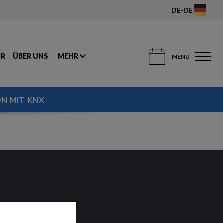
DE
-
DE
OR
ÜBER UNS
MEHR
MENÜ
N MIT KNX