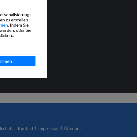
Personalisierungs-
en zu erstellen
nien
. Indem Sie
 werden, oder Sie
licken..
immen
lschaft
Kontakt
Impressum
Über uns