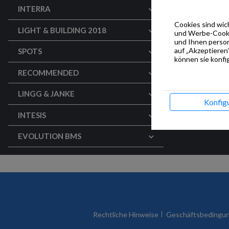
INTERRA
Cookies sind wich
LIGHT & BUILDING 2018
und Werbe-Cookie
und Ihnen person
auf „Akzeptieren“
SPOTS
können sie konfig
RECOMMENDED
LINGG & JANKE
Konfig
INTESIS
EVOLUTION BMS
Rechtliche Hinweise
Geschäftsbedingu