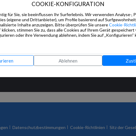
COOKIE-KONFIGURATION
tig für Sie, sie beeinflussen Ihr Surferlebnis. Wir verwenden Analyse-, 
s (eigene und Drittanbieter), um Profile basierend auf Surfgewohnheit
alisierte Inhalte anzuzeigen. Bitte überprüfen Sie unsere
Cookie-Richtli
 klicken, stimmen Sie zu, dass alle Cookies auf Ihrem Gerät gespeichert
urieren oder ihre Verwendung ablehnen, indem Sie auf „Konfigurieren“ k
urieren
Ablehnen
Zust
ngen
Datenschutzbestimmungen
Cookie-Richtlinien
Sitz der Gesel