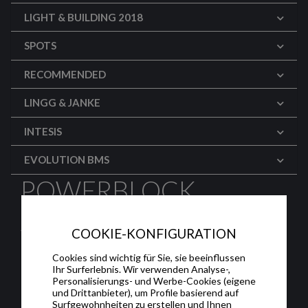
LIGHT & BUILDING 2018
SPOTS
RECOMMENDED
LINGG & JANKE
INTESIS
EVOLUTION BMS
POWERBLOCK
ACTUATORS
COOKIE-KONFIGURATION
DETAILED SPOT
Cookies sind wichtig für Sie, sie beeinflussen
Ihr Surferlebnis. Wir verwenden Analyse-,
Powerblock o16 & o8, multi-function
Personalisierungs- und Werbe-Cookies (eigene
und Drittanbieter), um Profile basierend auf
actuators.
Surfgewohnheiten zu erstellen und Ihnen