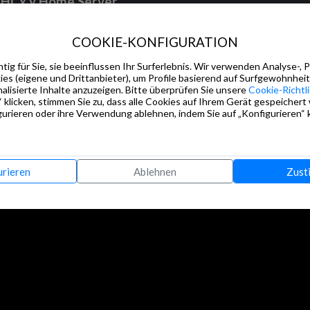
s HCx y Home Server.
COOKIE-KONFIGURATION
tig für Sie, sie beeinflussen Ihr Surferlebnis. Wir verwenden Analyse-, 
s (eigene und Drittanbieter), um Profile basierend auf Surfgewohnheit
alisierte Inhalte anzuzeigen. Bitte überprüfen Sie unsere
Cookie-Richtli
 klicken, stimmen Sie zu, dass alle Cookies auf Ihrem Gerät gespeichert
urieren oder ihre Verwendung ablehnen, indem Sie auf „Konfigurieren“ k
urieren
Ablehnen
Zust