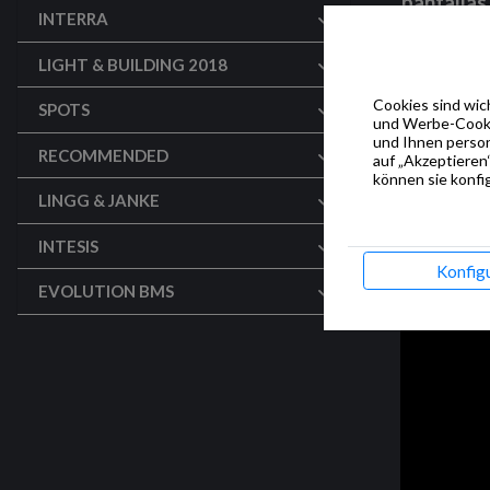
pantalla
INTERRA
LIGHT & BUILDING 2018
Cookies sind wich
SPOTS
und Werbe-Cookie
und Ihnen person
RECOMMENDED
auf „Akzeptieren“
können sie konfig
LINGG & JANKE
INTESIS
Konfig
EVOLUTION BMS