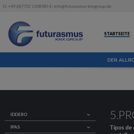
D:
+49 (0)7732 1308385
·
E:
info@futurasmus-knxgroup.de
STARTSEITE
DER ALLR
5.P
IDDERO
Tipos de 
IPAS