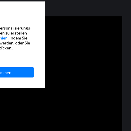
Personalisierungs-
en zu erstellen
nien
. Indem Sie
 werden, oder Sie
licken..
immen