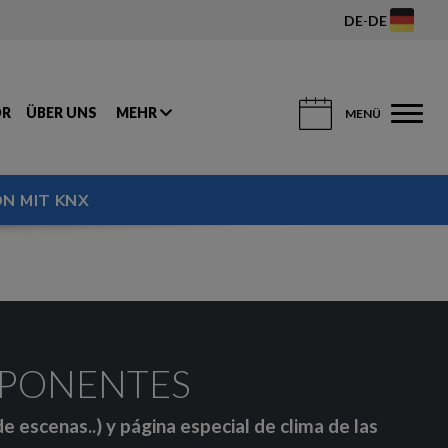
DE
-
DE
OR
ÜBER UNS
MEHR
MENÜ
N MIT KNX
MPONENTES
e escenas..) y página especial de clima de las