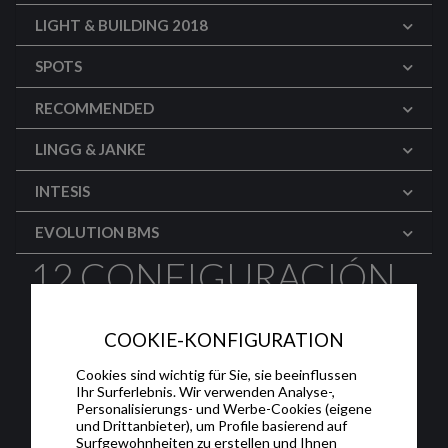
LIGHT & BUILDING 2018
SPOTS
RECOMMENDED
LINGG & JANKE
INTESIS
EVOLUTION BMS
12.CONFIGURACIÓN
DE PANTALLAS:
COOKIE-KONFIGURATION
EJEMPLO DE
Cookies sind wichtig für Sie, sie beeinflussen
Ihr Surferlebnis. Wir verwenden Analyse-,
LLAMADA
Personalisierungs- und Werbe-Cookies (eigene
und Drittanbieter), um Profile basierend auf
Surfgewohnheiten zu erstellen und Ihnen