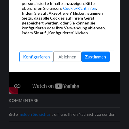
Configuración avanzada de la interfaz de
personalisierte Inhalte anzuzeigen. Bitte
usuario en las pantallas HC-x de Iddero:
überprüfen Sie unsere
Cookie-Richtlinien
.
Indem Sie auf „Akzeptieren“ klicken, stimmen
ejemplo de llamada.
Sie zu, dass alle Cookies auf Ihrem Gerät
gespeichert werden, oder Sie können sie
konfigurieren oder ihre Verwendung ablehnen,
indem Sie auf „Konfigurieren“ klicken..
Konfigurieren
Ablehnen
Zustimmen
KOMMENTARE
Bitte
melden Sie sich an
, um uns Ihren Nachricht zu senden