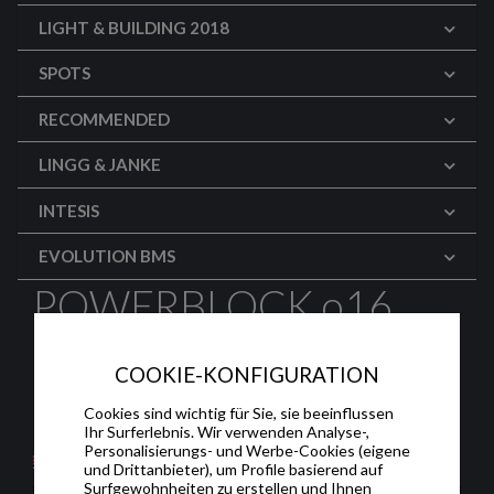
LIGHT & BUILDING 2018
SPOTS
RECOMMENDED
LINGG & JANKE
INTESIS
EVOLUTION BMS
POWERBLOCK o16
SPOT
COOKIE-KONFIGURATION
PowerBlock o16, Multi-function actuator 16
Cookies sind wichtig für Sie, sie beeinflussen
outputs 16A (16 On/Off or 8 shutter/blinds)
Ihr Surferlebnis. Wir verwenden Analyse-,
Personalisierungs- und Werbe-Cookies (eigene
und Drittanbieter), um Profile basierend auf
Surfgewohnheiten zu erstellen und Ihnen