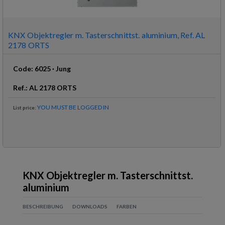
KNX Objektregler m. Tasterschnittst. aluminium, Ref. AL
2178 ORTS
Code
:
6025
·
Jung
Ref
.:
AL 2178 ORTS
YOU MUST BE LOGGED IN
List price
:
KNX Objektregler m. Tasterschnittst.
aluminium
BESCHREIBUNG
DOWNLOADS
FARBEN