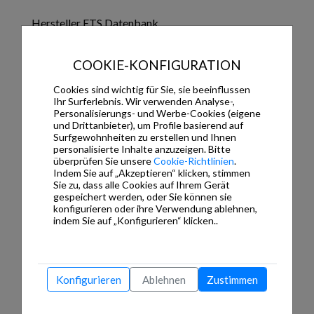
Hersteller ETS Datenbank
es_rcd309xm_release_2.zip
19.070,66 Kb
COOKIE-KONFIGURATION
es_jung0110.zip
59.052,45 Kb
es_4093krmtsd.zip
8.136,30 Kb
Cookies sind wichtig für Sie, sie beeinflussen
en_en_complete_ets3d.zip
32.668,95 Kb
Ihr Surferlebnis. Wir verwenden Analyse-,
de_jung1009.zip
55.862,10 Kb
Personalisierungs- und Werbe-Cookies (eigene
und Drittanbieter), um Profile basierend auf
Surfgewohnheiten zu erstellen und Ihnen
Dokumentation
personalisierte Inhalte anzuzeigen. Bitte
überprüfen Sie unsere
Cookie-Richtlinien
.
es_LS2178ORTS_ad.pdf
133,75 Kb
Indem Sie auf „Akzeptieren“ klicken, stimmen
es_2178orts_32562043.pdf
295,90 Kb
Sie zu, dass alle Cookies auf Ihrem Gerät
gespeichert werden, oder Sie können sie
es_2178_orts_td.pdf
299,03 Kb
konfigurieren oder ihre Verwendung ablehnen,
en_LS2178ORTS_ad.pdf
133,31 Kb
indem Sie auf „Konfigurieren“ klicken..
en_3x81-1_21082019_TD.pdf
133,75 Kb
en_2178orts_32562043.pdf
268,85 Kb
de_LS2178ORTS_ad.pdf
138,19 Kb
Konfigurieren
Ablehnen
Zustimmen
de_2178orts_32562043.pdf
270,79 Kb
de_2178ts_orts_td.pdf
570,74 Kb