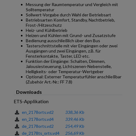
Messung der Raumtemperatur und Vergleich mit
Solltemperatur
Sollwert-Vorgabe durch Wahl der Betriebsart
Betriebsarten Komfort, Standby, Nachtbetrieb,
Frost-/Hitzeschutz
Heiz- und Kühlbetrieb
Heizen und Kühlen mit Grund- und Zusatzstufe
Bedienung ausschließlich über den Bus
Tasterschnittstelle mit vier Eingängen oder zwei
Ausgängen und zwei Eingängen, z.B. für
Fensterkontakte, Taster, LED etc.
Funktion der Eingänge: Schalten, Dimmen,
Jalousiesteuerung, Lichtszenen-Nebenstelle,
Helligkeits- oder Temperatur-Wertgeber
Optional: Externer Temperaturfühler anschließbar
(Zubehör Art.-Nr.: FF 7.8)
Downloads
ETS-Applikation
en_2178orts.vd2
338,36 Kb
en_2178orts.vd4
339,46 Kb
de_2178orts.vd2
254,49 Kb
de_2178ts_orts.vd4
256,69 Kb