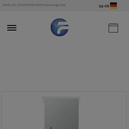
Mehr als 13500 KNX Mehrmarkengeräte
-
DE
DE