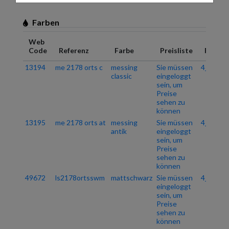
Farben
Web
Code
Referenz
Farbe
Preisliste
PG.
13194
me 2178 orts c
messing
Sie müssen
4_06
classic
eingeloggt
sein, um
Preise
sehen zu
können
13195
me 2178 orts at
messing
Sie müssen
4_06
antik
eingeloggt
sein, um
Preise
sehen zu
können
49672
ls2178ortsswm
mattschwarz
Sie müssen
4_06
eingeloggt
sein, um
Preise
sehen zu
können