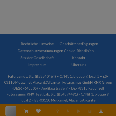
Rechtliche Hinweise
Geschäftsbedingungen
Datenschutzbestimmungen
Cookie-Richtlinien
Sitz der Gesellschaft
Kontakt
Impressum
Über uns
Futurasmus, S.L. (B53540464) – C/ Nit 1, bloque 7, local 1 – ES-
03110 Mutxamel, Alacant/Alicante
Futurasmus GmbH KNX Group
(DE267648505) – Audifaxstraße 7 – DE-78315 Radolfzell
Futurasmus KNX Test Lab, S.L. (B54374491) - C/ Nit 1, bloque 9,
local 2 – ES-03110 Mutxamel, Alacant/Alicante
© 2026 Futurasmus, S.L. Alle Rechte vorbehalten.