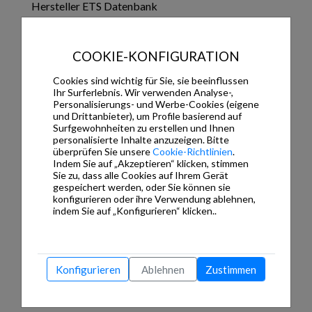
Hersteller ETS Datenbank
es_rcd309xm_release_2.zip
19.070,66 Kb
es_jung0110.zip
59.052,45 Kb
COOKIE-KONFIGURATION
es_4093krmtsd.zip
8.136,30 Kb
en_en_complete_ets3d.zip
32.668,95 Kb
Cookies sind wichtig für Sie, sie beeinflussen
Ihr Surferlebnis. Wir verwenden Analyse-,
de_jung1009.zip
55.862,10 Kb
Personalisierungs- und Werbe-Cookies (eigene
und Drittanbieter), um Profile basierend auf
Dokumentation
Surfgewohnheiten zu erstellen und Ihnen
personalisierte Inhalte anzuzeigen. Bitte
es_LS2178ORTS_ad.pdf
133,75 Kb
überprüfen Sie unsere
Cookie-Richtlinien
.
Indem Sie auf „Akzeptieren“ klicken, stimmen
es_2178orts_32562043.pdf
295,90 Kb
Sie zu, dass alle Cookies auf Ihrem Gerät
es_2178_orts_td.pdf
299,03 Kb
gespeichert werden, oder Sie können sie
en_LS2178ORTS_ad.pdf
133,31 Kb
konfigurieren oder ihre Verwendung ablehnen,
indem Sie auf „Konfigurieren“ klicken..
en_3x81-1_21082019_TD.pdf
133,75 Kb
en_2178orts_32562043.pdf
268,85 Kb
de_LS2178ORTS_ad.pdf
138,19 Kb
de_2178orts_32562043.pdf
270,79 Kb
Konfigurieren
Ablehnen
Zustimmen
de_2178ts_orts_td.pdf
570,74 Kb