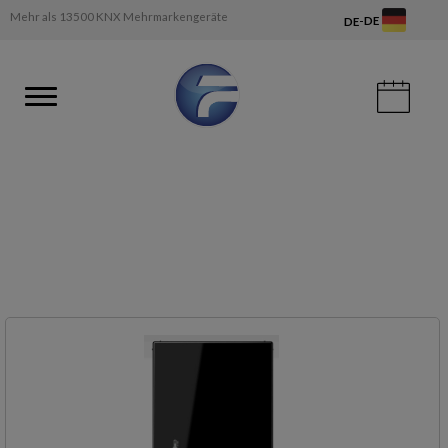
Mehr als 13500 KNX Mehrmarkengeräte
-
DE
DE