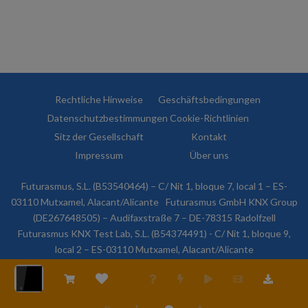
Rechtliche Hinweise
Geschäftsbedingungen
Datenschutzbestimmungen
Cookie-Richtlinien
Sitz der Gesellschaft
Kontakt
Impressum
Über uns
Futurasmus, S.L. (B53540464) – C/ Nit 1, bloque 7, local 1 – ES-
03110 Mutxamel, Alacant/Alicante
Futurasmus GmbH KNX Group
(DE267648505) – Audifaxstraße 7 – DE-78315 Radolfzell
Futurasmus KNX Test Lab, S.L. (B54374491) - C/ Nit 1, bloque 9,
local 2 – ES-03110 Mutxamel, Alacant/Alicante
© 2026 Futurasmus, S.L. Alle Rechte vorbehalten.