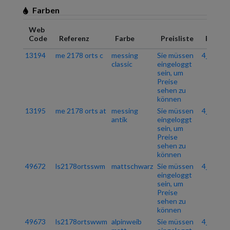
Farben
Web
Code
Referenz
Farbe
Preisliste
PG.
13194
me 2178 orts c
messing
Sie müssen
4_06
classic
eingeloggt
sein, um
Preise
sehen zu
können
13195
me 2178 orts at
messing
Sie müssen
4_06
antik
eingeloggt
sein, um
Preise
sehen zu
können
49672
ls2178ortsswm
mattschwarz
Sie müssen
4_06
eingeloggt
sein, um
Preise
sehen zu
können
49673
ls2178ortswwm
alpinweib
Sie müssen
4_06