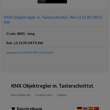
KNX Objektregler m. Tasterschnittst., Ref. LS 2178 ORTS
SW
Code
:
8841
·
Jung
Ref
.:
LS 2178 ORTS SW
YOU MUST BE LOGGED IN
List price
:
KNX Objektregler m. Tasterschnittst.
BESCHREIBUNG
DOWNLOADS
FARBEN
Beschreibung