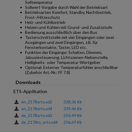
Solltemperatur
Sollwert-Vorgabe durch Wahl der Betriebsart
Betriebsarten Komfort, Standby, Nachtbetrieb,
Frost-/Hitzeschutz
Heiz- und Kühlbetrieb
Heizen und Kühlen mit Grund- und Zusatzstufe
Bedienung ausschließlich über den Bus
Tasterschnittstelle mit vier Eingängen oder zwei
Ausgängen und zwei Eingängen, z.B. für
Fensterkontakte, Taster, LED etc.
Funktion der Eingänge: Schalten, Dimmen,
Jalousiesteuerung, Lichtszenen-Nebenstelle,
Helligkeits- oder Temperatur-Wertgeber
Optional: Externer Temperaturfühler anschließbar
(Zubehör Art.-Nr.: FF 7.8)
Downloads
ETS-Applikation
en_2178orts.vd2
338,36 Kb
en_2178orts.vd4
339,46 Kb
de_2178orts.vd2
254,49 Kb
de_2178ts_orts.vd4
256,69 Kb