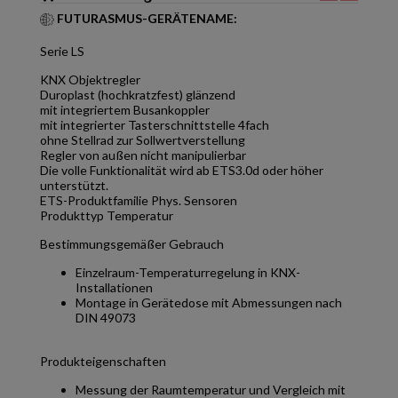
FUTURASMUS-GERÄTENAME:
Serie LS
KNX Objektregler
Duroplast (hochkratzfest) glänzend
mit integriertem Busankoppler
mit integrierter Tasterschnittstelle 4fach
ohne Stellrad zur Sollwertverstellung
Regler von außen nicht manipulierbar
Die volle Funktionalität wird ab ETS3.0d oder höher
unterstützt.
ETS-Produktfamilie Phys. Sensoren
Produkttyp Temperatur
Bestimmungsgemäßer Gebrauch
Einzelraum-Temperaturregelung in KNX-
Installationen
Montage in Gerätedose mit Abmessungen nach
DIN 49073
Produkteigenschaften
Messung der Raumtemperatur und Vergleich mit