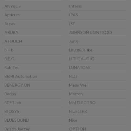
ANYBUS
Intesis
Apricum
IPAS
Arcus
ISE
ARUBA
JOHNSON CONTROLS
ATOUCH
Jung
b + b
Lingg&Janke
B.E.G.
LITHEAUDIO
Bab Tec
LUNATONE
BEMI Automation
MDT
BENERGY.ON
Mean Well
Berker
Merten
BESTLab
MM ELECTRO
BIOSYS
MUELLER
BLUESOUND
Niko
Busch-Jaeger
OPTION