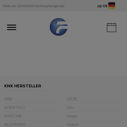
-
Mehr als 13500 KNX Mehrmarkengeräte
DE
DE
KNX HERSTELLER
ABB
GEZE
AGENTILO
Gira
AIRZONE
Hager
ALLORADO
Iddero