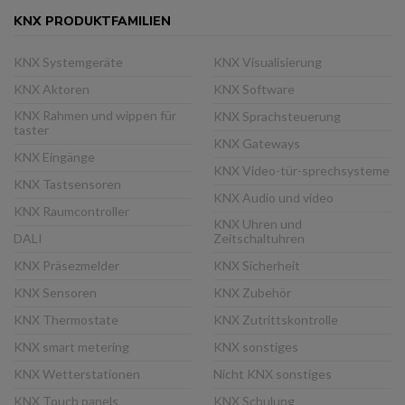
KNX PRODUKTFAMILIEN
KNX Systemgeräte
KNX Visualisierung
KNX Aktoren
KNX Software
KNX Rahmen und wippen für
KNX Sprachsteuerung
taster
KNX Gateways
KNX Eingänge
KNX Video-tür-sprechsysteme
KNX Tastsensoren
KNX Audio und video
KNX Raumcontroller
KNX Uhren und
DALI
Zeitschaltuhren
KNX Präsezmelder
KNX Sicherheit
KNX Sensoren
KNX Zubehör
KNX Thermostate
KNX Zutrittskontrolle
KNX smart metering
KNX sonstiges
KNX Wetterstationen
Nicht KNX sonstiges
KNX Touch panels
KNX Schulung