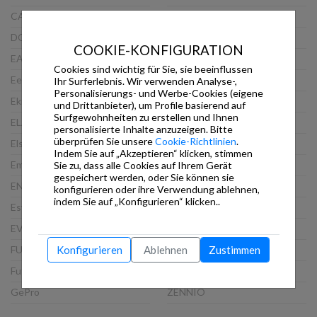
CASAMBI
PEAKnx
DOORBIRD
ProKNX
COOKIE-KONFIGURATION
EAE
Schneider
Cookies sind wichtig für Sie, sie beeinflussen
Eelectron
Siemens
Ihr Surferlebnis. Wir verwenden Analyse-,
Personalisierungs- und Werbe-Cookies (eigene
Ekinex
Steinel
und Drittanbieter), um Profile basierend auf
Surfgewohnheiten zu erstellen und Ihnen
ELAUSYS
TCI
personalisierte Inhalte anzuzeigen. Bitte
überprüfen Sie unsere
Cookie-Richtlinien
.
Elsner
Thinknx
Indem Sie auf „Akzeptieren“ klicken, stimmen
Embedded Systems
Viveroo
Sie zu, dass alle Cookies auf Ihrem Gerät
gespeichert werden, oder Sie können sie
ENERTEX
VLINCA
konfigurieren oder ihre Verwendung ablehnen,
indem Sie auf „Konfigurieren“ klicken..
Esylux
Wago
EVOLUTION
Weinzierl
FUTURASMUS
WHD
Konfigurieren
Ablehnen
Zustimmen
Futurasmus GmbH
XXTER
GePro
ZENNIO