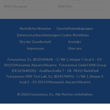
KNX Info panel
KNX Kits
Rechtliche Hinweise
Geschäftsbedingungen
Datenschutzbestimmungen
Cookie-Richtlinien
Sitz der Gesellschaft
Kontakt
Impressum
Über uns
Futurasmus, S.L. (B53540464) – C/ Nit 1, bloque 7, local 1 – ES-
03110 Mutxamel, Alacant/Alicante
Futurasmus GmbH KNX Group
(DE267648505) – Audifaxstraße 7 – DE-78315 Radolfzell
Futurasmus KNX Test Lab, S.L. (B54374491) - C/ Nit 1, bloque 9,
local 2 – ES-03110 Mutxamel, Alacant/Alicante
© 2026 Futurasmus, S.L. Alle Rechte vorbehalten.