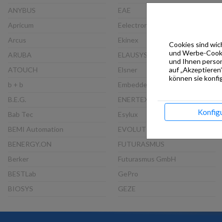
ANYBUS
EAE
Apricum
Eelectron
Arcus
Ekinex
Cookies sind wich
und Werbe-Cookie
ARUBA
ELAUSYS
und Ihnen person
auf „Akzeptieren“
ATOUCH
Elsner
können sie konfig
b + b
Embedded Systems
B.E.G.
ENERTEX
Konfig
Bab Tec
Esylux
BEMI Automation
EVOLUTION
BENERGY.ON
FUTURASMUS
Berker
Futurasmus GmbH
BESTLab
GePro
BIOSYS
GEZE