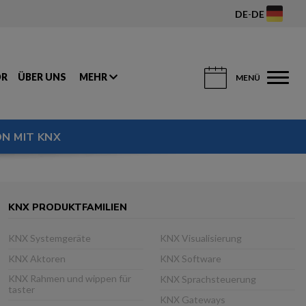
DE
-
DE
OR
ÜBER UNS
MEHR
MENÜ
N MIT KNX
KNX PRODUKTFAMILIEN
KNX Systemgeräte
KNX Visualisierung
KNX Aktoren
KNX Software
KNX Rahmen und wippen für
KNX Sprachsteuerung
taster
KNX Gateways