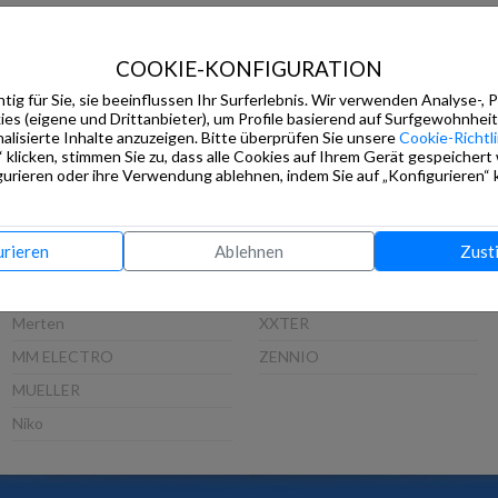
IPAS
Siemens
ISE
Steinel
COOKIE-KONFIGURATION
JOHNSON CONTROLS
TCI
tig für Sie, sie beeinflussen Ihr Surferlebnis. Wir verwenden Analyse-, 
s (eigene und Drittanbieter), um Profile basierend auf Surfgewohnheit
Jung
Thinknx
alisierte Inhalte anzuzeigen. Bitte überprüfen Sie unsere
Cookie-Richtli
 klicken, stimmen Sie zu, dass alle Cookies auf Ihrem Gerät gespeichert
Lingg&Janke
Viveroo
urieren oder ihre Verwendung ablehnen, indem Sie auf „Konfigurieren“ k
LITHEAUDIO
VLINCA
LUNATONE
Wago
urieren
Ablehnen
Zust
MDT
Weinzierl
Mean Well
WHD
Merten
XXTER
MM ELECTRO
ZENNIO
MUELLER
Niko