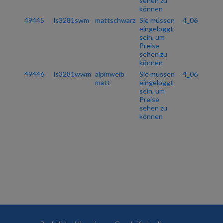
sehen zu
können
49445
ls3281swm
mattschwarz
Sie müssen
4_06
eingeloggt
sein, um
Preise
sehen zu
können
49446
ls3281wwm
alpinweib
Sie müssen
4_06
matt
eingeloggt
sein, um
Preise
sehen zu
können