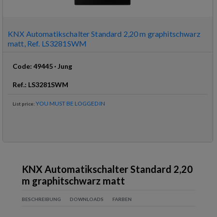
KNX Automatikschalter Standard 2,20 m graphitschwarz
matt, Ref. LS3281SWM
Code
:
49445
·
Jung
Ref
.:
LS3281SWM
YOU MUST BE LOGGED IN
List price
:
KNX Automatikschalter Standard 2,20
m graphitschwarz matt
BESCHREIBUNG
DOWNLOADS
FARBEN