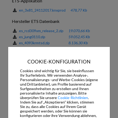
ETS-Applikation
en_3x81_24112017.knxprod
478,77 Kb
Hersteller ETS Datenbank
es_rcd309xm_release_2.zip
19.070,66 Kb
es_jung0110.zip
59.052,45 Kb
es_4093krmtsd.zip
8.136,30 Kb
en_en_complete_ets3d.zip
32.668,95 Kb
de_jung1009.zip
55.862,10 Kb
COOKIE-KONFIGURATION
Dokumentation
Cookies sind wichtig für Sie, sie beeinflussen
Ihr Surferlebnis. Wir verwenden Analyse-,
es_LS3281_ad.pdf
207,10 Kb
Personalisierungs- und Werbe-Cookies (eigene
2.132,66
und Drittanbieter), um Profile basierend auf
es_x3281x_32597123_20190724.pdf
Kb
Surfgewohnheiten zu erstellen und Ihnen
es_3x81_20210217_TD.pdf
2.257,47
personalisierte Inhalte anzuzeigen. Bitte
Kb
überprüfen Sie unsere
Cookie-Richtlinien
.
Indem Sie auf „Akzeptieren“ klicken, stimmen
2.131,25
Sie zu, dass alle Cookies auf Ihrem Gerät
en_x3281x_32597123_20190724.pdf
Kb
gespeichert werden, oder Sie können sie
en_3x81_21082019_TD.pdf
11.451,44
konfigurieren oder ihre Verwendung ablehnen,
Kb