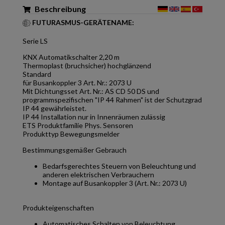
Beschreibung
FUTURASMUS-GERÄTENAME:
Serie LS
KNX Automatikschalter 2,20 m
Thermoplast (bruchsicher) hochglänzend
Standard
für Busankoppler 3 Art. Nr.: 2073 U
Mit Dichtungsset Art. Nr.: AS CD 50 DS und
programmspezifischen "IP 44 Rahmen" ist der Schutzgrad
IP 44 gewährleistet.
IP 44 Installation nur in Innenräumen zulässig
ETS Produktfamilie Phys. Sensoren
Produkttyp Bewegungsmelder
Bestimmungsgemäßer Gebrauch
Bedarfsgerechtes Steuern von Beleuchtung und
anderen elektrischen Verbrauchern
Montage auf Busankoppler 3 (Art. Nr.: 2073 U)
Produkteigenschaften
Automatisches Schalten von Beleuchtung,