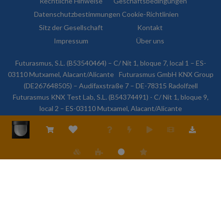
Rechtliche Hinweise
Geschäftsbedingungen
Datenschutzbestimmungen
Cookie-Richtlinien
Sitz der Gesellschaft
Kontakt
Impressum
Über uns
Futurasmus, S.L. (B53540464) – C/ Nit 1, bloque 7, local 1 – ES-
03110 Mutxamel, Alacant/Alicante
Futurasmus GmbH KNX Group
(DE267648505) – Audifaxstraße 7 – DE-78315 Radolfzell
Futurasmus KNX Test Lab, S.L. (B54374491) - C/ Nit 1, bloque 9,
local 2 – ES-03110 Mutxamel, Alacant/Alicante
© 2026 Futurasmus, S.L. Alle Rechte vorbehalten.