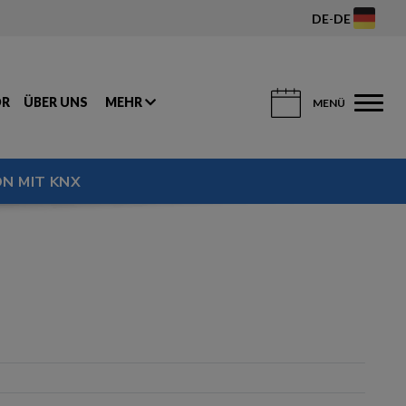
DE
-
DE
OR
ÜBER UNS
MEHR
MENÜ
N MIT KNX