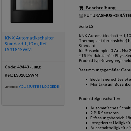
Beschreibung
FUTURASMUS-GERÄTE
Serie LS
KNX Automatikschalter 1,1
KNX Automatikschalter
Thermoplast (bruchsicher) 
Standard 1,10 m, Ref.
Standard
LS3181SWM
für Busankoppler 3 Art. Nr.:
ETS Produktfamilie Phys. S
Produkttyp Bewegungsmeld
Code
:
49443
·
Jung
Bestimmungsgemäßer Gebr
Ref
.:
LS3181SWM
Bedarfsgerechtes Ste
Montage auf Busankopp
YOU MUST BE LOGGED IN
List price
:
Produkteigenschaften
Automatisches Schal
2 PIR Sensoren
Erfassungsbereich 18
Integrierter Helligkei
Ausschalthelligkeit ei