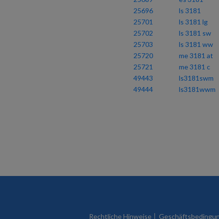
25696
ls 3181
25701
ls 3181 lg
25702
ls 3181 sw
25703
ls 3181 ww
25720
me 3181 at
25721
me 3181 c
49443
ls3181swm
49444
ls3181wwm
Rechtliche Hinweise
Geschäftsbedingu