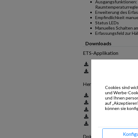
Ausgangsfunktionen: 
Raumtemperaturregle
Erweiterung des Erfa
Empfindlichkeit manuel
Status LEDs
Manuelles Schalten a
Erfassungsfeld zur Hä
Downloads
ETS-Applikation
es_3x81_24112017.knx
en_3x81_24112017.knx
Hersteller ETS Datenban
Cookies sind wich
und Werbe-Cookie
es_rcd309xm_release_2.
und Ihnen person
es_jung0110.zip
auf „Akzeptieren“
können sie konfig
es_4093krmtsd.zip
en_en_complete_ets3d.z
de_jung1009.zip
Konfig
Dokumentation