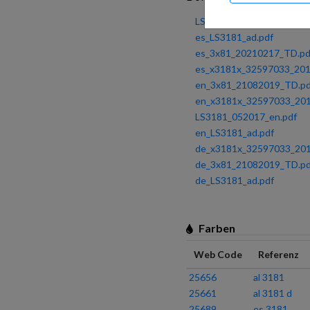
LS3181_052017_es.pdf
es_LS3181_ad.pdf
es_3x81_20210217_TD.pd
es_x3181x_32597033_201
en_3x81_21082019_TD.pd
en_x3181x_32597033_201
LS3181_052017_en.pdf
en_LS3181_ad.pdf
de_x3181x_32597033_201
de_3x81_21082019_TD.pd
de_LS3181_ad.pdf
Farben
Web Code
Referenz
25656
al 3181
25661
al 3181 d
25689
es 3181