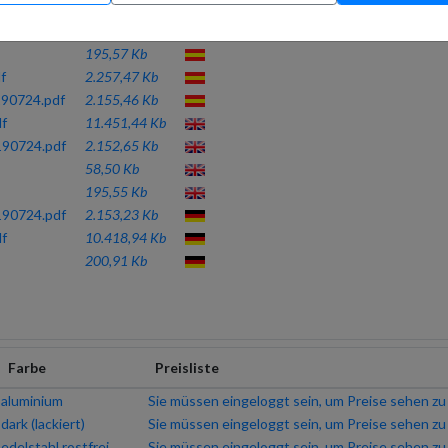
59,31 Kb
195,57 Kb
f
2.257,47 Kb
90724.pdf
2.155,46 Kb
f
11.451,44 Kb
90724.pdf
2.152,65 Kb
58,50 Kb
195,55 Kb
90724.pdf
2.153,23 Kb
f
10.418,94 Kb
200,91 Kb
Farbe
Preisliste
aluminium
Sie müssen eingeloggt sein, um Preise sehen z
dark (lackiert)
Sie müssen eingeloggt sein, um Preise sehen z
edelstahl rostfrei,
Sie müssen eingeloggt sein, um Preise sehen z