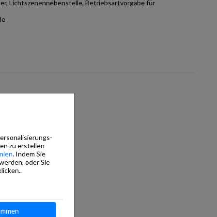
r, Lichtszenennebenstelle, Betriebsartvorgabe für
le
Personalisierungs-
en zu erstellen
nien
. Indem Sie
 werden, oder Sie
licken..
immen