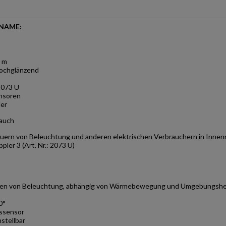
NAME:
0 m
hochglänzend
 2073 U
ensoren
er
auch
uern von Beleuchtung und anderen elektrischen Verbrauchern in Inne
ler 3 (Art. Nr.: 2073 U)
ten von Beleuchtung, abhängig von Wärmebewegung und Umgebungshel
0°
tssensor
nstellbar