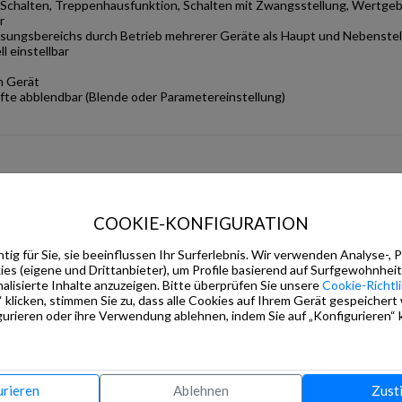
Schalten, Treppenhausfunktion, Schalten mit Zwangsstellung, Wertgebe
r
ssungsbereichs durch Betrieb mehrerer Geräte als Haupt und Nebenstel
l einstellbar
m Gerät
lfte abblendbar (Blende oder Parametereinstellung)
prod
478,77 Kb
prod
478,77 Kb
COOKIE-KONFIGURATION
k
tig für Sie, sie beeinflussen Ihr Surferlebnis. Wir verwenden Analyse-, 
s (eigene und Drittanbieter), um Profile basierend auf Surfgewohnheit
zip
19.070,66 Kb
alisierte Inhalte anzuzeigen. Bitte überprüfen Sie unsere
Cookie-Richtli
59.052,45 Kb
 klicken, stimmen Sie zu, dass alle Cookies auf Ihrem Gerät gespeichert
urieren oder ihre Verwendung ablehnen, indem Sie auf „Konfigurieren“ k
8.136,30 Kb
ip
32.668,95 Kb
55.862,10 Kb
urieren
Ablehnen
Zust