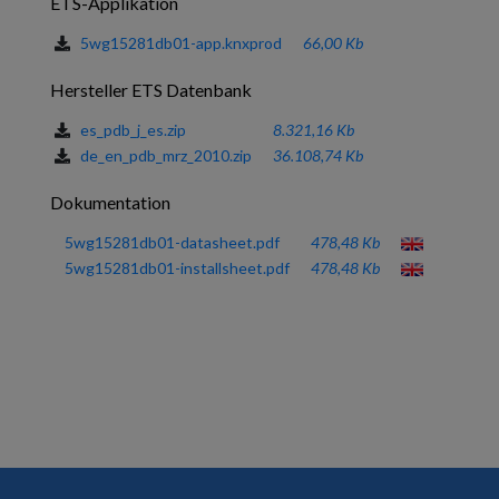
ETS-Applikation
5wg15281db01-app.knxprod
66,00 Kb
Hersteller ETS Datenbank
es_pdb_j_es.zip
8.321,16 Kb
de_en_pdb_mrz_2010.zip
36.108,74 Kb
Dokumentation
5wg15281db01-datasheet.pdf
478,48 Kb
5wg15281db01-installsheet.pdf
478,48 Kb