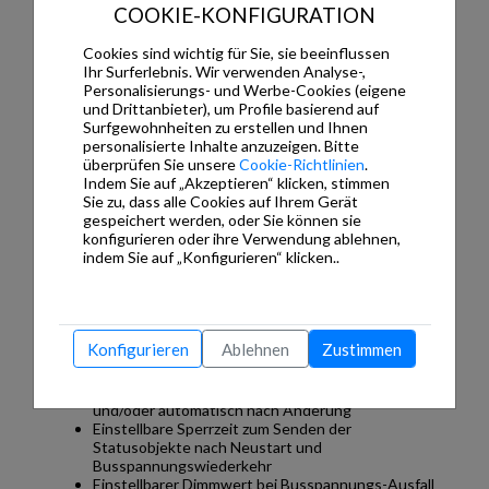
Integrierter Busankoppler, Busanschluss über
COOKIE-KONFIGURATION
Busklemme
Reiheneinbaugerät für Montage auf Tragschiene
Cookies sind wichtig für Sie, sie beeinflussen
TH35 DIN EN 60715
Ihr Surferlebnis. Wir verwenden Analyse-,
Personalisierungs- und Werbe-Cookies (eigene
Zusätzliche Funktionen GAMMA
und Drittanbieter), um Profile basierend auf
Surfgewohnheiten zu erstellen und Ihnen
Pro Ausgang wählbare Betriebsart (Normalbetrieb,
personalisierte Inhalte anzuzeigen. Bitte
1- oder 2-stufiger Zeitschalterbetrieb, Blinken)
überprüfen Sie unsere
Cookie-Richtlinien
.
Einstellbare Einschalt- und Ausschalt-Verzögerung
Indem Sie auf „Akzeptieren“ klicken, stimmen
Getrennt einstellbare Dimmzeit von 0% auf 100%
Sie zu, dass alle Cookies auf Ihrem Gerät
für Schalten Ein/Aus und Dimmen heller/dunkler
gespeichert werden, oder Sie können sie
Aus- und/oder Einschalten des Ausgangs über
konfigurieren oder ihre Verwendung ablehnen,
Dimmen Heller/Dunkler
indem Sie auf „Konfigurieren“ klicken..
Einstellbarer Dimmwert beim Einschalten
Anspringen oder Andimmen eines neuen
Dimmwertes
Hinzufügbares Statusobjekt Schalten und/oder
Statusobjekt Dimmwert
Konfigurieren
Ablehnen
Zustimmen
Hinzufügbares Objekt zum Sperren/Freigeben des
Ausgangs
Wählbares Senden der Statusobjekte auf Abfrage
und/oder automatisch nach Änderung
Einstellbare Sperrzeit zum Senden der
Statusobjekte nach Neustart und
Busspannungswiederkehr
Einstellbarer Dimmwert bei Busspannungs-Ausfall