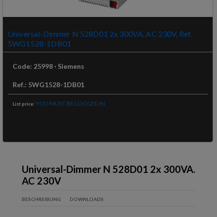
Universal-Dimmer N 528D01 2x 300VA. AC 230V, Ref.
5WG1528-1DB01
Code
:
25998
·
Siemens
Ref
.:
5WG1528-1DB01
YOU MUST BE LOGGED IN
List price
:
Universal-Dimmer N 528D01 2x 300VA.
AC 230V
BESCHREIBUNG
DOWNLOADS