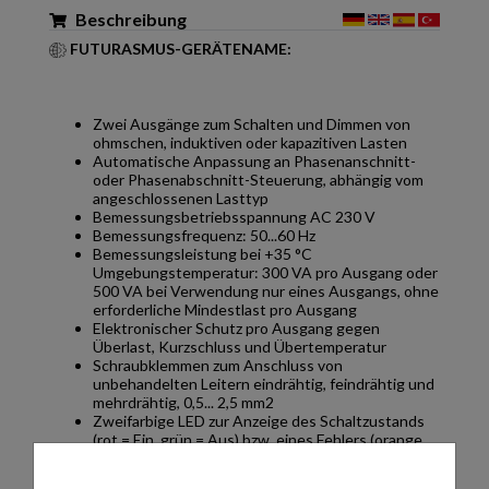
Beschreibung
FUTURASMUS-GERÄTENAME:
Zwei Ausgänge zum Schalten und Dimmen von
ohmschen, induktiven oder kapazitiven Lasten
Automatische Anpassung an Phasenanschnitt-
oder Phasenabschnitt-Steuerung, abhängig vom
angeschlossenen Lasttyp
Bemessungsbetriebsspannung AC 230 V
Bemessungsfrequenz: 50...60 Hz
Bemessungsleistung bei +35 °C
Umgebungstemperatur: 300 VA pro Ausgang oder
500 VA bei Verwendung nur eines Ausgangs, ohne
erforderliche Mindestlast pro Ausgang
Elektronischer Schutz pro Ausgang gegen
Überlast, Kurzschluss und Übertemperatur
Schraubklemmen zum Anschluss von
unbehandelten Leitern eindrähtig, feindrähtig und
mehrdrähtig, 0,5... 2,5 mm2
Zweifarbige LED zur Anzeige des Schaltzustands
(rot = Ein, grün = Aus) bzw. eines Fehlers (orange
blinkend) pro Ausgang
Betrieb der Elektronik über Busspannung