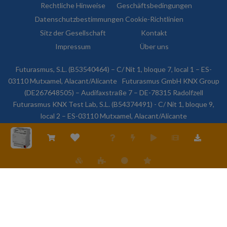
Rechtliche Hinweise
Geschäftsbedingungen
Datenschutzbestimmungen
Cookie-Richtlinien
Sitz der Gesellschaft
Kontakt
Impressum
Über uns
Futurasmus, S.L. (B53540464) – C/ Nit 1, bloque 7, local 1 – ES-
03110 Mutxamel, Alacant/Alicante
Futurasmus GmbH KNX Group
(DE267648505) – Audifaxstraße 7 – DE-78315 Radolfzell
Futurasmus KNX Test Lab, S.L. (B54374491) - C/ Nit 1, bloque 9,
local 2 – ES-03110 Mutxamel, Alacant/Alicante
© 2026 Futurasmus, S.L. Alle Rechte vorbehalten.