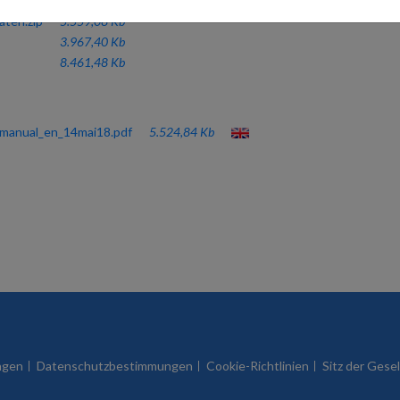
aten.zip
5.559,08 Kb
3.967,40 Kb
8.461,48 Kb
manual_en_14mai18.pdf
5.524,84 Kb
ngen
Datenschutzbestimmungen
Cookie-Richtlinien
Sitz der Gesel