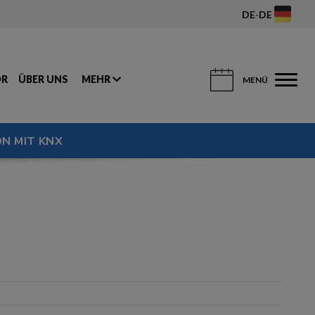
DE
-
DE
OR
ÜBER UNS
MEHR
MENÜ
N MIT KNX