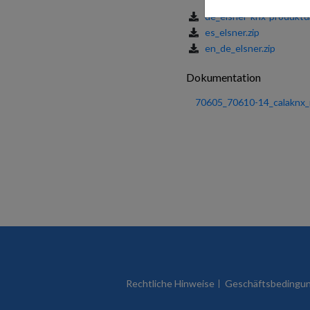
de_elsner-knx-produktd
es_elsner.zip
en_de_elsner.zip
Dokumentation
70605_70610-14_calaknx_
Rechtliche Hinweise
Geschäftsbedingu