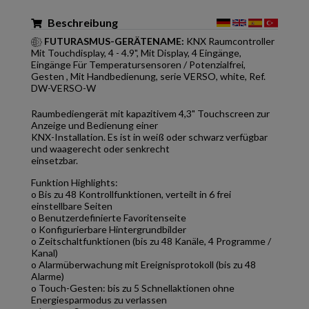
Beschreibung
FUTURASMUS-GERÄTENAME:
KNX Raumcontroller
Mit Touchdisplay, 4 - 4.9", Mit Display, 4 Eingänge,
Eingänge Für Temperatursensoren / Potenzialfrei,
Gesten , Mit Handbedienung, serie VERSO, white, Ref.
DW-VERSO-W
Raumbediengerät mit kapazitivem 4,3" Touchscreen zur
Anzeige und Bedienung einer
KNX-Installation. Es ist in weiß oder schwarz verfügbar
und waagerecht oder senkrecht
einsetzbar.
Funktion Highlights:
o Bis zu 48 Kontrollfunktionen, verteilt in 6 frei
einstellbare Seiten
o Benutzerdefinierte Favoritenseite
o Konfigurierbare Hintergrundbilder
o Zeitschaltfunktionen (bis zu 48 Kanäle, 4 Programme /
Kanal)
o Alarmüberwachung mit Ereignisprotokoll (bis zu 48
Alarme)
o Touch-Gesten: bis zu 5 Schnellaktionen ohne
Energiesparmodus zu verlassen