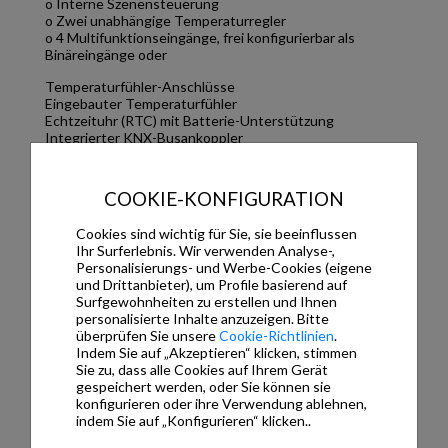
o Interne Szenensteuerung
o Zwei unabhängige Temperaturregler
o 4 Multifunktionseingänge, frei konfigurierbar als
Binäreingänge oder
Temperaturfühler-Anschlüsse
Eingebauter Temperaturfühler
Echtzeituhr (RTC) mit Batterie-Unterstützung
Integrierter KNX-Busankoppler
Sehr niedriger Stromverbrauch
Downloads
COOKIE-KONFIGURATION
ETS-Applikation
Cookies sind wichtig für Sie, sie beeinflussen
Ihr Surferlebnis. Wir verwenden Analyse-,
dwversow-app.knxprod
1.197,29 Kb
Personalisierungs- und Werbe-Cookies (eigene
firmware_rc1-verso-1.2.bin
1.746,56 Kb
und Drittanbieter), um Profile basierend auf
iddero_verso_1.2.knxprod
1.232,43 Kb
Surfgewohnheiten zu erstellen und Ihnen
personalisierte Inhalte anzuzeigen. Bitte
überprüfen Sie unsere
Cookie-Richtlinien
.
Dokumentation
Indem Sie auf „Akzeptieren“ klicken, stimmen
Sie zu, dass alle Cookies auf Ihrem Gerät
verso_iconlist_es.pdf
239,71 Kb
gespeichert werden, oder Sie können sie
Dossier_VERSO_Jun2022_es.pdf
8.886,74 Kb
konfigurieren oder ihre Verwendung ablehnen,
indem Sie auf „Konfigurieren“ klicken..
verso_datasheet_es.pdf
506,45 Kb
iddero-verso_a4_es.pdf
1.337,99 Kb