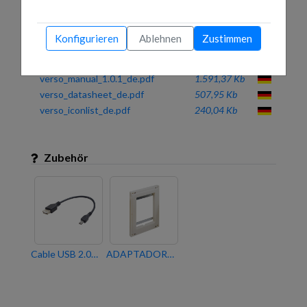
iddero-verso_a4_en.pdf
1.337,06 Kb
verso_datasheet_en.pdf
505,22 Kb
Konfigurieren
Ablehnen
Zustimmen
Dossier_VERSO_Jun2022_en.pdf
8.885,00 Kb
verso_manual_1.0.1_en.pdf
1.596,06 Kb
verso_manual_1.0.1_de.pdf
1.591,37 Kb
verso_datasheet_de.pdf
507,95 Kb
verso_iconlist_de.pdf
240,04 Kb
Zubehör
Cable USB 2.0 para Iddero Verso
ADAPTADOR PARA MONTAJE ENRASADO DE PANTALLAS TÁCTILES IDDERO VERSO Y VERSO+IP