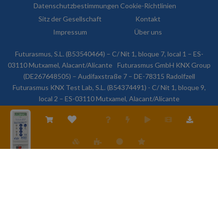
Datenschutzbestimmungen
Cookie-Richtlinien
Sitz der Gesellschaft
Kontakt
Impressum
Über uns
Futurasmus, S.L. (B53540464) – C/ Nit 1, bloque 7, local 1 – ES-
03110 Mutxamel, Alacant/Alicante
Futurasmus GmbH KNX Group
(DE267648505) – Audifaxstraße 7 – DE-78315 Radolfzell
Futurasmus KNX Test Lab, S.L. (B54374491) - C/ Nit 1, bloque 9,
local 2 – ES-03110 Mutxamel, Alacant/Alicante
© 2026 Futurasmus, S.L. Alle Rechte vorbehalten.