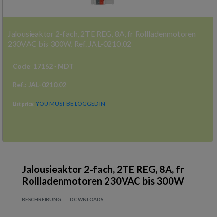
Jalousieaktor 2-fach, 2TE REG, 8A, fr Rollladenmotoren
230VAC bis 300W, Ref. JAL-0210.02
Code
:
17162
·
MDT
Ref
.:
JAL-0210.02
YOU MUST BE LOGGED IN
List price
:
Jalousieaktor 2-fach, 2TE REG, 8A, fr
Rollladenmotoren 230VAC bis 300W
BESCHREIBUNG
DOWNLOADS