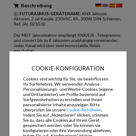
Beschreibung
FUTURASMUS-GERÄTENAME:
KNX Jalousie
Aktoren, 2 Jal Kanäle, 230VAC, 8A, 300W, DIN-Schienen,
Ref. JAL-0210.02
Der MDT Jalousieaktor empfängt KNX/EIB- Telegramme
und steuert bis zu 8 Jalousien unabhängig voneinander.
Jeder Kanal wird über zwei monostabile Relais
geschaltet.
Produktion in Engelskirchen, zertifiziert nach ISO
9001
COOKIE-KONFIGURATION
Umfangreiche Funktionserweiterung
Handbedienung sperrbar und LED Anzeige je Kanal
Cookies sind wichtig für Sie, sie beeinflussen
Betriebsart Jalousie/Rolllade
Ihr Surferlebnis. Wir verwenden Analyse-,
Lauf-, Pausen- und Schrittzeit frei einstellbar
Personalisierungs- und Werbe-Cookies (eigene
Getrennte Verfahrzeit für Auf/Ab einstellbar
und Drittanbieter), um Profile basierend auf
Tastbetrieb zur genauen Positionierung
Surfgewohnheiten zu erstellen und Ihnen
Erweiterte 1Bit Automatikpositionen und
personalisierte Inhalte anzuzeigen. Bitte
Szenenfunktionen
überprüfen Sie unsere
Cookie-Richtlinien
.
1Byte absolute Positionierung für Höhe und
Indem Sie auf „Akzeptieren“ klicken, stimmen
Lamelle
Sie zu, dass alle Cookies auf Ihrem Gerät
Alarm-, Zentral- und Sperrfunktionen
gespeichert werden, oder Sie können sie
Verhalten nach Alarm und Sperre einzeln
konfigurieren oder ihre Verwendung ablehnen,
einstellbar
indem Sie auf „Konfigurieren“ klicken..