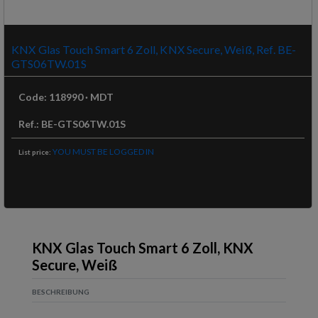
KNX Glas Touch Smart 6 Zoll, KNX Secure, Weiß, Ref. BE-
GTS06TW.01S
Code
:
118990
·
MDT
Ref
.:
BE-GTS06TW.01S
YOU MUST BE LOGGED IN
List price
:
KNX Glas Touch Smart 6 Zoll, KNX
Secure, Weiß
BESCHREIBUNG