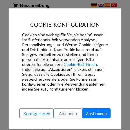
Beschreibung
FUTURASMUS-GERÄTENAME:
As individual as you are" is the motto of the new MDT
COOKIE-KONFIGURATION
multifunctional push-button, which impresses with its
high-quality design. Horizontally and vertically mountable,
Cookies sind wichtig für Sie, sie beeinflussen
the 6-inch display can be individually divided via the ETS
Ihr Surferlebnis. Wir verwenden Analyse-,
and customised with colours, logo or background image.
Personalisierungs- und Werbe-Cookies (eigene
An all-round orientation light rounds off the modern
und Drittanbieter), um Profile basierend auf
design of the Glass Touch Smart. Equipped with up to 64
Surfgewohnheiten zu erstellen und Ihnen
functions, up to 12 status displays can be visualised on
personalisierte Inhalte anzuzeigen. Bitte
individual levels. The push-button is equipped with a
überprüfen Sie unsere
Cookie-Richtlinien
.
temperature sensor and a room temperature controller
Indem Sie auf „Akzeptieren“ klicken, stimmen
for heating and cooling mode.
Sie zu, dass alle Cookies auf Ihrem Gerät
gespeichert werden, oder Sie können sie
Product features
konfigurieren oder ihre Verwendung ablehnen,
indem Sie auf „Konfigurieren“ klicken..
Multifunctional capacitive, high-resolution 6-inch
TFT-colour display (1440 x 720 Pixel)
Intuitive user interface for straightforward control
of room functions
Elegant and detailed design, combining black glass
Konfigurieren
Ablehnen
Zustimmen
and brushed aluminium
Individual customised design according to
customer requirements (Logo, Background picture,