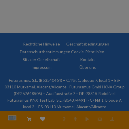
Rechtliche Hinweise
Geschäftsbedingungen
Datenschutzbestimmungen
Cookie-Richtlinien
Sitz der Gesellschaft
Kontakt
Impressum
Über uns
Futurasmus, S.L. (B53540464) – C/ Nit 1, bloque 7, local 1 – ES-
03110 Mutxamel, Alacant/Alicante
Futurasmus GmbH KNX Group
(DE267648505) – Audifaxstraße 7 – DE-78315 Radolfzell
Futurasmus KNX Test Lab, S.L. (B54374491) - C/ Nit 1, bloque 9,
local 2 – ES-03110 Mutxamel, Alacant/Alicante
© 2026 Futurasmus, S.L. Alle Rechte vorbehalten.