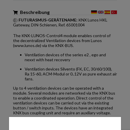
Beschreibung
FUTURASMUS-GERÄTENAME:
KNX Lunos HKL
Gateway, DIN-Schienen, Ref. 65001004
The KNX-LUNOS-Control4 module enables control of
the decentralized Ventilation devices from Lunos
(www.lunos.de) via the KNX-BUS.
Ventilation devices of the series e2 , ego and
nexxt with heat recovery
Ventilation devices Silvento (FK, EC, 30/60/100),
Ra 15-60, ACM-Modul or 0..12V as pure exhaust air
fans.
Up to 4 ventilation devices can be operated with a
module. Several modules are networked via the KNX bus
to enable a coordinated operation. Direct control of the
ventilation devices can be carried out via the existing
button / switch inputs. The devices have an integrated
KNX bus coupling unit and require an auxiliary voltage.