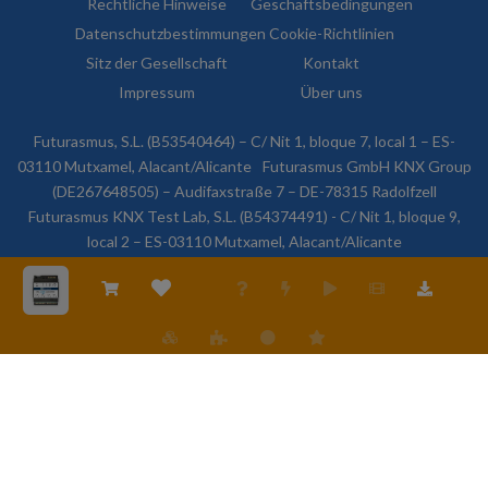
Rechtliche Hinweise
Geschäftsbedingungen
Datenschutzbestimmungen
Cookie-Richtlinien
Sitz der Gesellschaft
Kontakt
Impressum
Über uns
Futurasmus, S.L. (B53540464) – C/ Nit 1, bloque 7, local 1 – ES-
03110 Mutxamel, Alacant/Alicante
Futurasmus GmbH KNX Group
(DE267648505) – Audifaxstraße 7 – DE-78315 Radolfzell
Futurasmus KNX Test Lab, S.L. (B54374491) - C/ Nit 1, bloque 9,
local 2 – ES-03110 Mutxamel, Alacant/Alicante
© 2026 Futurasmus, S.L. Alle Rechte vorbehalten.