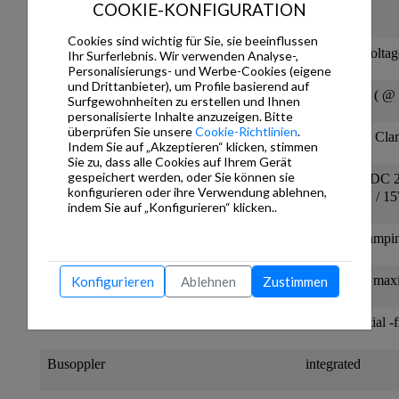
COOKIE-KONFIGURATION
KNX-Lunos-Control4-REG
Cookies sind wichtig für Sie, sie beeinflussen
Operating voltage
KNX Busvoltag
Ihr Surferlebnis. Wir verwenden Analyse-,
Personalisierungs- und Werbe-Cookies (eigene
und Drittanbieter), um Profile basierend auf
Power consumption (KNX)
ca. 120mW ( @
Surfgewohnheiten zu erstellen und Ihnen
personalisierte Inhalte anzuzeigen. Bitte
überprüfen Sie unsere
Cookie-Richtlinien
.
Bus voltage connection
KNX-2-pol Clamp
Indem Sie auf „Akzeptieren“ klicken, stimmen
Sie zu, dass alle Cookies auf Ihrem Gerät
gespeichert werden, oder Sie können sie
24V .. 32VDC 
Auxiliary voltage
konfigurieren oder ihre Verwendung ablehnen,
( 5W / 10W / 15
indem Sie auf „Konfigurieren“ klicken..
Connection AUX-voltage
WAGO-Clamping 
Electrical efficiency of module
92% ( With max
Konfigurieren
Ablehnen
Zustimmen
Button / switch input
3mA Potential -
Busoppler
integrated