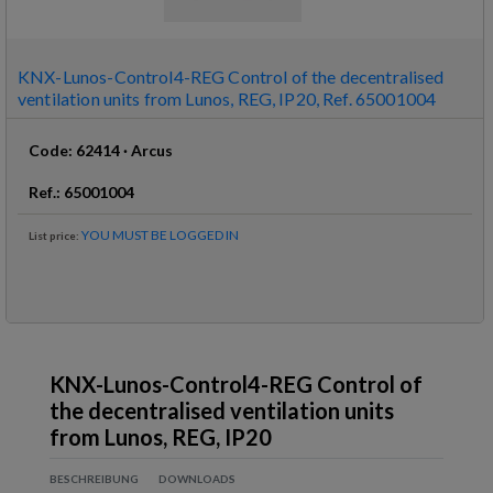
KNX-Lunos-Control4-REG Control of the decentralised
ventilation units from Lunos, REG, IP20, Ref. 65001004
Code
:
62414
·
Arcus
Ref
.:
65001004
YOU MUST BE LOGGED IN
List price
:
KNX-Lunos-Control4-REG Control of
the decentralised ventilation units
from Lunos, REG, IP20
BESCHREIBUNG
DOWNLOADS