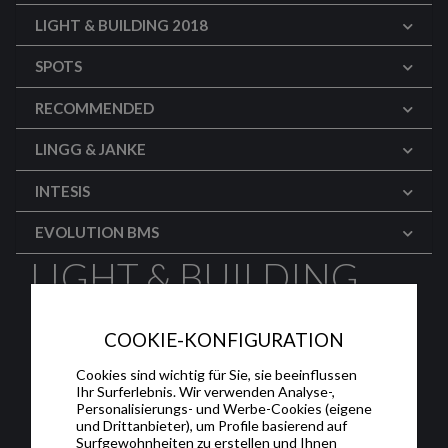
LIGHT & BUILDING 2018
SPOTS
RECOMMENDED
LINGG & JANKE
INTESIS
EVOLUTION BMS
LIGHT & BUILDING
2018: ENERTEX
COOKIE-KONFIGURATION
(English)
Cookies sind wichtig für Sie, sie beeinflussen
Ihr Surferlebnis. Wir verwenden Analyse-,
Enertex exhibited the Alura range and the
Personalisierungs- und Werbe-Cookies (eigene
und Drittanbieter), um Profile basierend auf
Multisense room controller with voice
Surfgewohnheiten zu erstellen und Ihnen