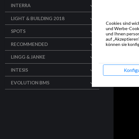
INTERRA
Demostra
LIGHT & BUILDING 2018
Cookies sind wich
und Werbe-Cookie
SPOTS
und Ihnen person
auf „Akzeptieren“
RECOMMENDED
können sie konfig
LINGG & JANKE
INTESIS
Konfig
EVOLUTION BMS