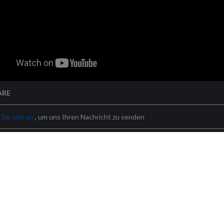
ARE
Sie sich an
, um uns Ihren Nachricht zu senden
ngen
Datenschutzbestimmungen
Cookie-Richtlinien
Sitz der Gesel