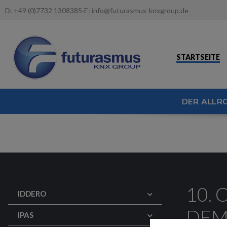
D:
+49 (0)7732 1308385
·
E:
info@futurasmus-knxgroup.de
STARTSEITE
DER ALLR
10.
IDDERO
DEM
IPAS