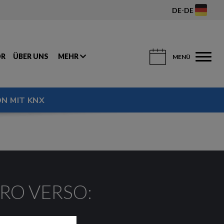
DE
-
DE
OR
ÜBER UNS
MEHR
MENÜ
N MIT KNX
RO VERSO: