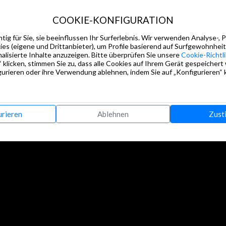
ción de funcionamiento
COOKIE-KONFIGURATION
tig für Sie, sie beeinflussen Ihr Surferlebnis. Wir verwenden Analyse-, 
s (eigene und Drittanbieter), um Profile basierend auf Surfgewohnheit
alisierte Inhalte anzuzeigen. Bitte überprüfen Sie unsere
Cookie-Richtli
 klicken, stimmen Sie zu, dass alle Cookies auf Ihrem Gerät gespeichert
urieren oder ihre Verwendung ablehnen, indem Sie auf „Konfigurieren“ k
urieren
Ablehnen
Zust