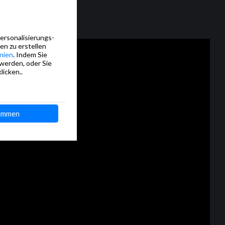
Personalisierungs-
en zu erstellen
nien
. Indem Sie
 werden, oder Sie
licken..
immen