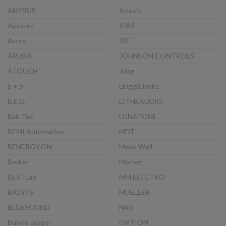
ANYBUS
Intesis
Apricum
IPAS
Arcus
ISE
ARUBA
JOHNSON CONTROLS
ATOUCH
Jung
b + b
Lingg&Janke
B.E.G.
LITHEAUDIO
Bab Tec
LUNATONE
BEMI Automation
MDT
BENERGY.ON
Mean Well
Berker
Merten
BESTLab
MM ELECTRO
BIOSYS
MUELLER
BLUESOUND
Niko
Busch-Jaeger
OPTION