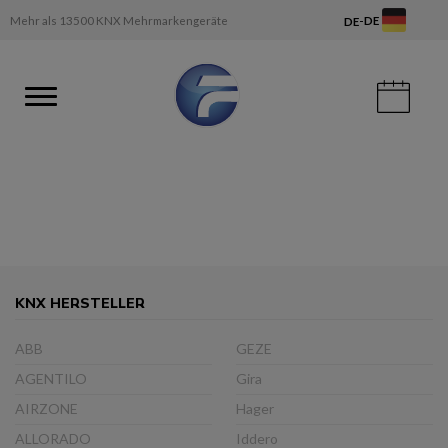
-
Mehr als 13500 KNX Mehrmarkengeräte
DE
DE
KNX HERSTELLER
ABB
GEZE
AGENTILO
Gira
AIRZONE
Hager
ALLORADO
Iddero