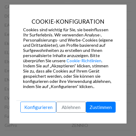
CASAMBI
PEAKnx
DOORBIRD
ProKNX
COOKIE-KONFIGURATION
EAE
Schneider
Cookies sind wichtig für Sie, sie beeinflussen
Eelectron
Siemens
Ihr Surferlebnis. Wir verwenden Analyse-,
Personalisierungs- und Werbe-Cookies (eigene
Ekinex
Steinel
und Drittanbieter), um Profile basierend auf
Surfgewohnheiten zu erstellen und Ihnen
ELAUSYS
TCI
personalisierte Inhalte anzuzeigen. Bitte
überprüfen Sie unsere
Cookie-Richtlinien
.
Elsner
Thinknx
Indem Sie auf „Akzeptieren“ klicken, stimmen
Embedded Systems
Viveroo
Sie zu, dass alle Cookies auf Ihrem Gerät
gespeichert werden, oder Sie können sie
ENERTEX
VLINCA
konfigurieren oder ihre Verwendung ablehnen,
indem Sie auf „Konfigurieren“ klicken..
Esylux
Wago
EVOLUTION
Weinzierl
FUTURASMUS
WHD
Konfigurieren
Ablehnen
Zustimmen
Futurasmus GmbH
XXTER
GePro
ZENNIO