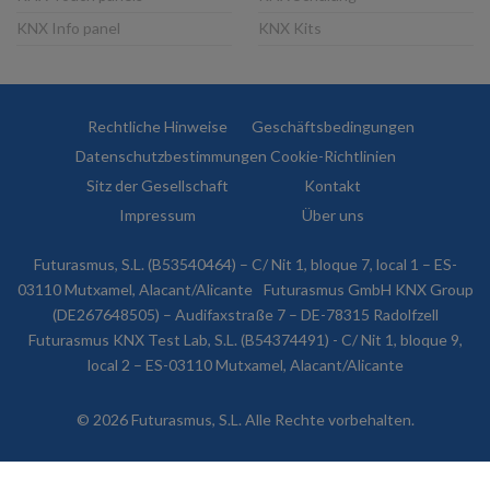
KNX Info panel
KNX Kits
Rechtliche Hinweise
Geschäftsbedingungen
Datenschutzbestimmungen
Cookie-Richtlinien
Sitz der Gesellschaft
Kontakt
Impressum
Über uns
Futurasmus, S.L. (B53540464) – C/ Nit 1, bloque 7, local 1 – ES-
03110 Mutxamel, Alacant/Alicante
Futurasmus GmbH KNX Group
(DE267648505) – Audifaxstraße 7 – DE-78315 Radolfzell
Futurasmus KNX Test Lab, S.L. (B54374491) - C/ Nit 1, bloque 9,
local 2 – ES-03110 Mutxamel, Alacant/Alicante
© 2026 Futurasmus, S.L. Alle Rechte vorbehalten.