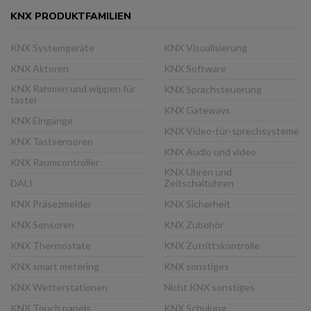
KNX PRODUKTFAMILIEN
KNX Systemgeräte
KNX Visualisierung
KNX Aktoren
KNX Software
KNX Rahmen und wippen für
KNX Sprachsteuerung
taster
KNX Gateways
KNX Eingänge
KNX Video-tür-sprechsysteme
KNX Tastsensoren
KNX Audio und video
KNX Raumcontroller
KNX Uhren und
DALI
Zeitschaltuhren
KNX Präsezmelder
KNX Sicherheit
KNX Sensoren
KNX Zubehör
KNX Thermostate
KNX Zutrittskontrolle
KNX smart metering
KNX sonstiges
KNX Wetterstationen
Nicht KNX sonstiges
KNX Touch panels
KNX Schulung