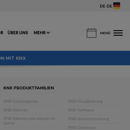
DE
-
DE
OR
ÜBER UNS
MEHR
MENÜ
N MIT KNX
KNX PRODUKTFAMILIEN
KNX Systemgeräte
KNX Visualisierung
KNX Aktoren
KNX Software
KNX Rahmen und wippen für
KNX Sprachsteuerung
taster
KNX Gateways