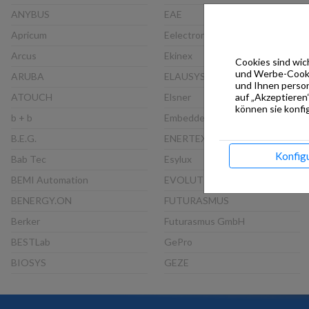
ANYBUS
EAE
Apricum
Eelectron
Arcus
Ekinex
Cookies sind wich
und Werbe-Cookie
ARUBA
ELAUSYS
und Ihnen person
auf „Akzeptieren“
ATOUCH
Elsner
können sie konfig
b + b
Embedded Systems
B.E.G.
ENERTEX
Konfig
Bab Tec
Esylux
BEMI Automation
EVOLUTION
BENERGY.ON
FUTURASMUS
Berker
Futurasmus GmbH
BESTLab
GePro
BIOSYS
GEZE