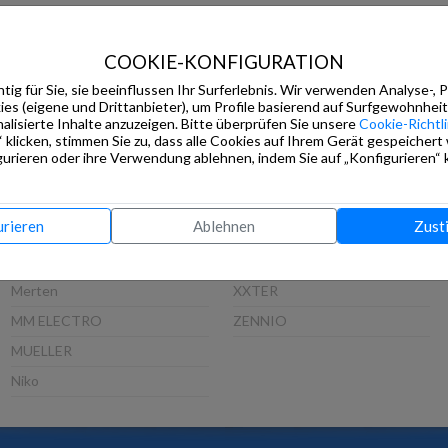
IPAS
Siemens
ISE
Steinel
COOKIE-KONFIGURATION
JOHNSON CONTROLS
TCI
tig für Sie, sie beeinflussen Ihr Surferlebnis. Wir verwenden Analyse-, 
s (eigene und Drittanbieter), um Profile basierend auf Surfgewohnheit
Jung
Thinknx
alisierte Inhalte anzuzeigen. Bitte überprüfen Sie unsere
Cookie-Richtli
 klicken, stimmen Sie zu, dass alle Cookies auf Ihrem Gerät gespeichert
Lingg&Janke
Viveroo
urieren oder ihre Verwendung ablehnen, indem Sie auf „Konfigurieren“ k
LITHEAUDIO
VLINCA
LUNATONE
Wago
urieren
Ablehnen
Zust
MDT
Weinzierl
Mean Well
WHD
Merten
XXTER
MM ELECTRO
ZENNIO
MUELLER
Niko