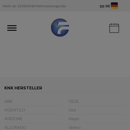
-
Mehr als 13500 KNX Mehrmarkengeräte
DE
DE
KNX HERSTELLER
ABB
GEZE
AGENTILO
Gira
AIRZONE
Hager
ALLORADO
Iddero