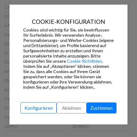
CASAMBI
PEAKnx
DOORBIRD
ProKNX
COOKIE-KONFIGURATION
EAE
Schneider
Cookies sind wichtig für Sie, sie beeinflussen
Eelectron
Siemens
Ihr Surferlebnis. Wir verwenden Analyse-,
Personalisierungs- und Werbe-Cookies (eigene
Ekinex
Steinel
und Drittanbieter), um Profile basierend auf
Surfgewohnheiten zu erstellen und Ihnen
ELAUSYS
TCI
personalisierte Inhalte anzuzeigen. Bitte
überprüfen Sie unsere
Cookie-Richtlinien
.
Elsner
Thinknx
Indem Sie auf „Akzeptieren“ klicken, stimmen
Embedded Systems
Viveroo
Sie zu, dass alle Cookies auf Ihrem Gerät
gespeichert werden, oder Sie können sie
ENERTEX
VLINCA
konfigurieren oder ihre Verwendung ablehnen,
indem Sie auf „Konfigurieren“ klicken..
Esylux
Wago
EVOLUTION
Weinzierl
FUTURASMUS
WHD
Konfigurieren
Ablehnen
Zustimmen
Futurasmus GmbH
XXTER
GePro
ZENNIO