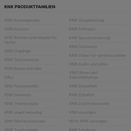
KNX PRODUKTFAMILIEN
KNX Systemgeräte
KNX Visualisierung
KNX Aktoren
KNX Software
KNX Rahmen und wippen für
KNX Sprachsteuerung
taster
KNX Gateways
KNX Eingänge
KNX Video-tür-sprechsysteme
KNX Tastsensoren
KNX Audio und video
KNX Raumcontroller
KNX Uhren und
DALI
Zeitschaltuhren
KNX Präsezmelder
KNX Sicherheit
KNX Sensoren
KNX Zubehör
KNX Thermostate
KNX Zutrittskontrolle
KNX smart metering
KNX sonstiges
KNX Wetterstationen
Nicht KNX sonstiges
KNX Touch panels
KNX Schulung