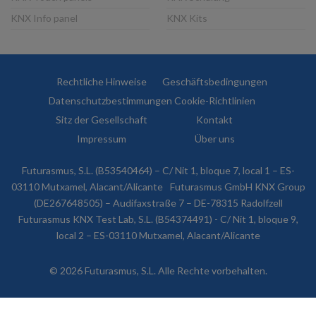
KNX Info panel
KNX Kits
Rechtliche Hinweise
Geschäftsbedingungen
Datenschutzbestimmungen
Cookie-Richtlinien
Sitz der Gesellschaft
Kontakt
Impressum
Über uns
Futurasmus, S.L. (B53540464) – C/ Nit 1, bloque 7, local 1 – ES-
03110 Mutxamel, Alacant/Alicante
Futurasmus GmbH KNX Group
(DE267648505) – Audifaxstraße 7 – DE-78315 Radolfzell
Futurasmus KNX Test Lab, S.L. (B54374491) - C/ Nit 1, bloque 9,
local 2 – ES-03110 Mutxamel, Alacant/Alicante
© 2026 Futurasmus, S.L. Alle Rechte vorbehalten.