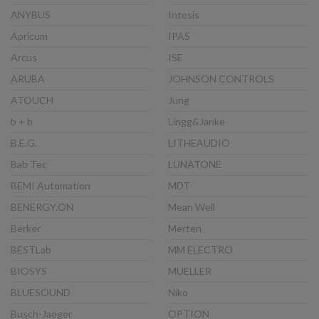
ANYBUS
Intesis
Apricum
IPAS
Arcus
ISE
ARUBA
JOHNSON CONTROLS
ATOUCH
Jung
b + b
Lingg&Janke
B.E.G.
LITHEAUDIO
Bab Tec
LUNATONE
BEMI Automation
MDT
BENERGY.ON
Mean Well
Berker
Merten
BESTLab
MM ELECTRO
BIOSYS
MUELLER
BLUESOUND
Niko
Busch-Jaeger
OPTION