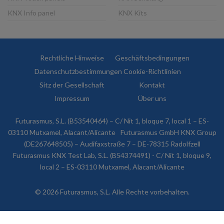
KNX Info panel
KNX Kits
Rechtliche Hinweise
Geschäftsbedingungen
Datenschutzbestimmungen
Cookie-Richtlinien
Sitz der Gesellschaft
Kontakt
Impressum
Über uns
Futurasmus, S.L. (B53540464) – C/ Nit 1, bloque 7, local 1 – ES-
03110 Mutxamel, Alacant/Alicante
Futurasmus GmbH KNX Group
(DE267648505) – Audifaxstraße 7 – DE-78315 Radolfzell
Futurasmus KNX Test Lab, S.L. (B54374491) - C/ Nit 1, bloque 9,
local 2 – ES-03110 Mutxamel, Alacant/Alicante
© 2026 Futurasmus, S.L. Alle Rechte vorbehalten.