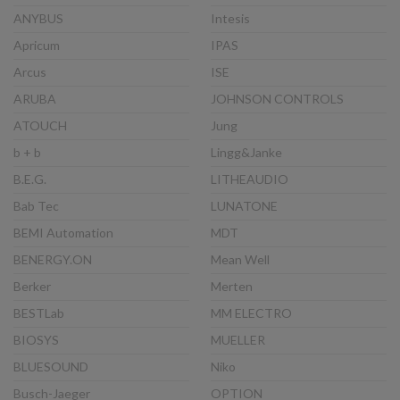
ANYBUS
Intesis
Apricum
IPAS
Arcus
ISE
ARUBA
JOHNSON CONTROLS
ATOUCH
Jung
b + b
Lingg&Janke
B.E.G.
LITHEAUDIO
Bab Tec
LUNATONE
BEMI Automation
MDT
BENERGY.ON
Mean Well
Berker
Merten
BESTLab
MM ELECTRO
BIOSYS
MUELLER
BLUESOUND
Niko
Busch-Jaeger
OPTION