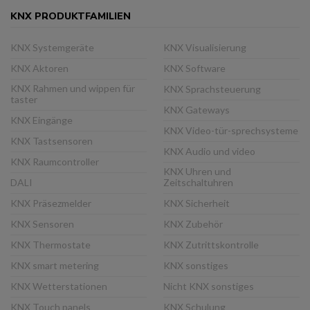
KNX PRODUKTFAMILIEN
KNX Systemgeräte
KNX Visualisierung
KNX Aktoren
KNX Software
KNX Rahmen und wippen für
KNX Sprachsteuerung
taster
KNX Gateways
KNX Eingänge
KNX Video-tür-sprechsysteme
KNX Tastsensoren
KNX Audio und video
KNX Raumcontroller
KNX Uhren und
DALI
Zeitschaltuhren
KNX Präsezmelder
KNX Sicherheit
KNX Sensoren
KNX Zubehör
KNX Thermostate
KNX Zutrittskontrolle
KNX smart metering
KNX sonstiges
KNX Wetterstationen
Nicht KNX sonstiges
KNX Touch panels
KNX Schulung