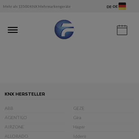
-
Mehr als 13500 KNX Mehrmarkengeräte
DE
DE
KNX HERSTELLER
ABB
GEZE
AGENTILO
Gira
AIRZONE
Hager
ALLORADO
Iddero