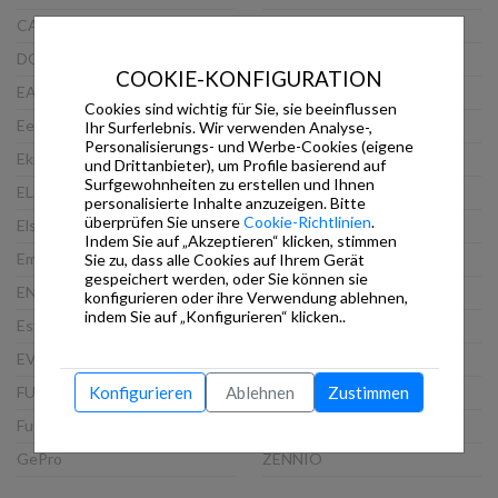
CASAMBI
PEAKnx
DOORBIRD
ProKNX
COOKIE-KONFIGURATION
EAE
Schneider
Cookies sind wichtig für Sie, sie beeinflussen
Eelectron
Siemens
Ihr Surferlebnis. Wir verwenden Analyse-,
Personalisierungs- und Werbe-Cookies (eigene
Ekinex
Steinel
und Drittanbieter), um Profile basierend auf
Surfgewohnheiten zu erstellen und Ihnen
ELAUSYS
TCI
personalisierte Inhalte anzuzeigen. Bitte
überprüfen Sie unsere
Cookie-Richtlinien
.
Elsner
Thinknx
Indem Sie auf „Akzeptieren“ klicken, stimmen
Embedded Systems
Viveroo
Sie zu, dass alle Cookies auf Ihrem Gerät
gespeichert werden, oder Sie können sie
ENERTEX
VLINCA
konfigurieren oder ihre Verwendung ablehnen,
indem Sie auf „Konfigurieren“ klicken..
Esylux
Wago
EVOLUTION
Weinzierl
FUTURASMUS
WHD
Konfigurieren
Ablehnen
Zustimmen
Futurasmus GmbH
XXTER
GePro
ZENNIO